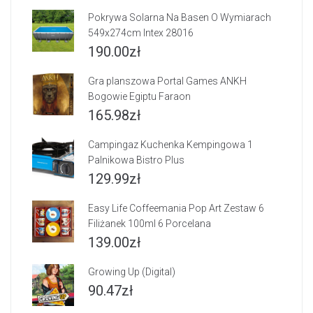
Pokrywa Solarna Na Basen O Wymiarach
549x274cm Intex 28016
190.00
zł
Gra planszowa Portal Games ANKH
Bogowie Egiptu Faraon
165.98
zł
Campingaz Kuchenka Kempingowa 1
Palnikowa Bistro Plus
129.99
zł
Easy Life Coffeemania Pop Art Zestaw 6
Filiżanek 100ml 6 Porcelana
139.00
zł
Growing Up (Digital)
90.47
zł