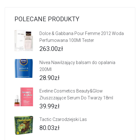
POLECANE PRODUKTY
Dolce & Gabbana Pour Femme 2012 Woda
Perfumowana 100Ml Tester
263.00
zł
Nivea Nawilżający balsam do opalania
200Ml
28.90
zł
Eveline Cosmetics Beauty&Glow
Złuszczające Serum Do Twarzy 18ml
39.99
zł
Tactic Czarodziejski Las
80.03
zł