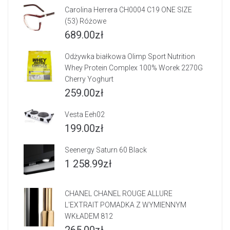
Carolina Herrera CH0004 C19 ONE SIZE
(53) Różowe
689.00
zł
Odżywka białkowa Olimp Sport Nutrition
Whey Protein Complex 100% Worek 2270G
Cherry Yoghurt
259.00
zł
Vesta Eeh02
199.00
zł
Seenergy Saturn 60 Black
1 258.99
zł
CHANEL CHANEL ROUGE ALLURE
L'EXTRAIT POMADKA Z WYMIENNYM
WKŁADEM 812