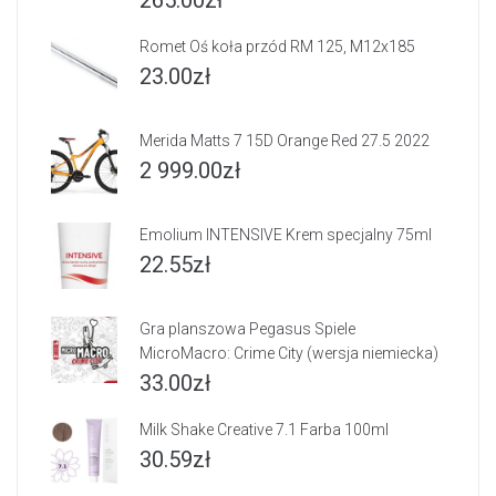
265.00
zł
Romet Oś koła przód RM 125, M12x185
23.00
zł
Merida Matts 7 15D Orange Red 27.5 2022
2 999.00
zł
Emolium INTENSIVE Krem specjalny 75ml
22.55
zł
Gra planszowa Pegasus Spiele
MicroMacro: Crime City (wersja niemiecka)
33.00
zł
Milk Shake Creative 7.1 Farba 100ml
30.59
zł