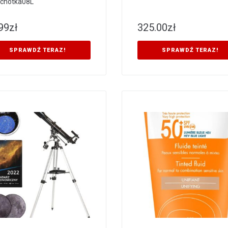
chotka08L
99
zł
325.00
zł
SPRAWDŹ TERAZ!
SPRAWDŹ TERAZ!