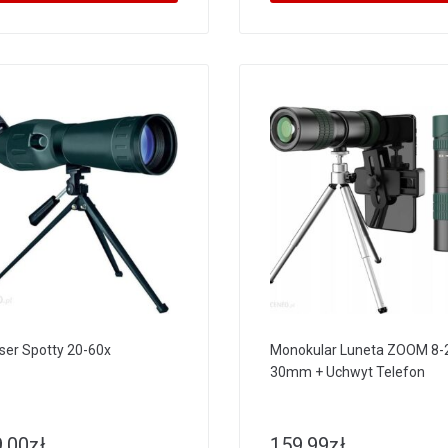
ser Spotty 20-60x
Monokular Luneta ZOOM 8-
30mm + Uchwyt Telefon
.00
zł
159.99
zł