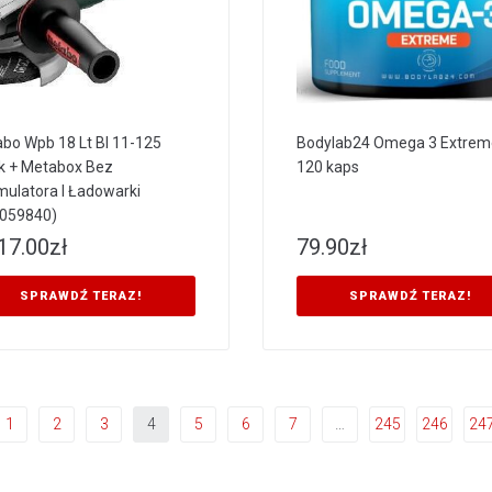
bo Wpb 18 Lt Bl 11-125
Bodylab24 Omega 3 Extrem
k + Metabox Bez
120 kaps
ulatora I Ładowarki
059840)
17.00
zł
79.90
zł
SPRAWDŹ TERAZ!
SPRAWDŹ TERAZ!
1
2
3
4
5
6
7
…
245
246
24