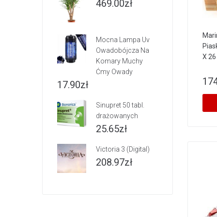
469.00
zł
Mari
Mocna Lampa Uv
Pias
Owadobójcza Na
X 2
Komary Muchy
Ćmy Owady
174
17.90
zł
Sinupret 50 tabl.
drażowanych
25.65
zł
Victoria 3 (Digital)
208.97
zł