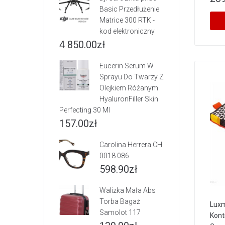
Basic Przedłużenie
Matrice 300 RTK -
kod elektroniczny
4 850.00
zł
Eucerin Serum W
Sprayu Do Twarzy Z
Olejkiem Różanym
HyaluronFiller Skin
Perfecting 30 Ml
157.00
zł
Carolina Herrera CH
0018 086
598.90
zł
Walizka Mała Abs
Torba Bagaż
Luxm
Samolot 117
Kont