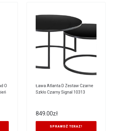
ad O
Ława Atlanta D Zestaw Czarne
cień
Szkło Czarny Signal 10313
849.00
zł
SPRAWDŹ TERAZ!