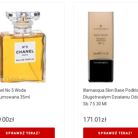
el No 5 Woda
Illamasqua Skin Base Podkł
fumowana 35ml
Długotrwałym Działaniu Od
Sb 7.5 30 Ml
.00
zł
171.01
zł
SPRAWDŹ TERAZ!
SPRAWDŹ TERAZ!