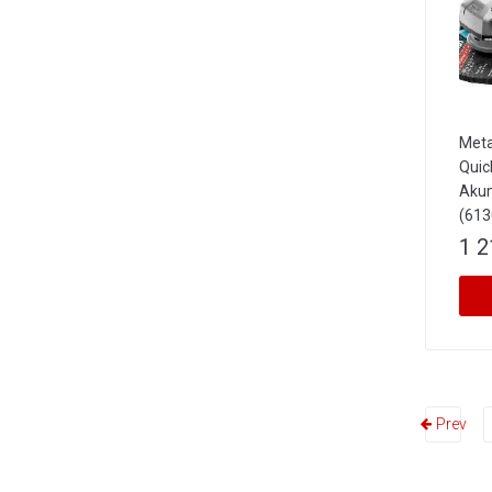
Meta
Quic
Akum
(613
1 2
Prev