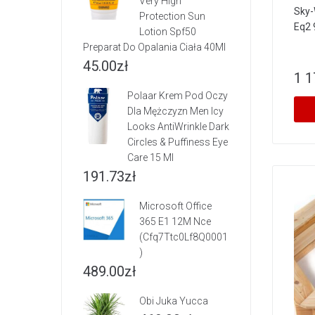
Very High
Sky-
Protection Sun
Eq2 
Lotion Spf50
Preparat Do Opalania Ciała 40Ml
45.00
zł
1 1
Polaar Krem Pod Oczy
Dla Mężczyzn Men Icy
Looks AntiWrinkle Dark
Circles & Puffiness Eye
Care 15 Ml
191.73
zł
Microsoft Office
365 E1 12M Nce
(Cfq7Ttc0Lf8Q0001
)
489.00
zł
Obi Juka Yucca