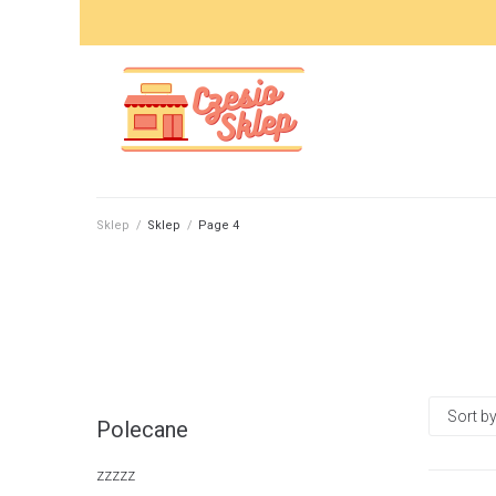
Skip
to
content
Sklep
/
Sklep
/
Page 4
Polecane
zzzzz