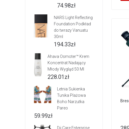
74.98
zł
NARS Light Reflecting
Foundation Podkład
do twrazy Vanuatu
30ml
194.33
zł
Ahava Osmoter™ Krem
Koncentrat Nadający
Młody Wygląd 50 Ml
228.01
zł
Letnia Sukienka
Tunika Plażowa
Bres
Boho Narzutka
Pareo
59.99
zł
289
Dji Care Enterprise