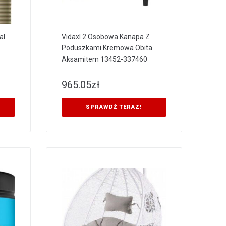
al
Vidaxl 2 Osobowa Kanapa Z
Poduszkami Kremowa Obita
Aksamitem 13452-337460
965.05
zł
SPRAWDŹ TERAZ!