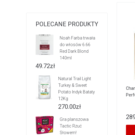
POLECANE PRODUKTY
Noah Farba trwała
do włosów 6.66
Red Dark Blond
140ml
49.72
zł
Natural Trail Light
Turkey & Sweet
Chan
Potato Indyk Bataty
Per
12Kg
270.00
zł
289
Gra planszowa
Tactic Rzuć
Słowem!