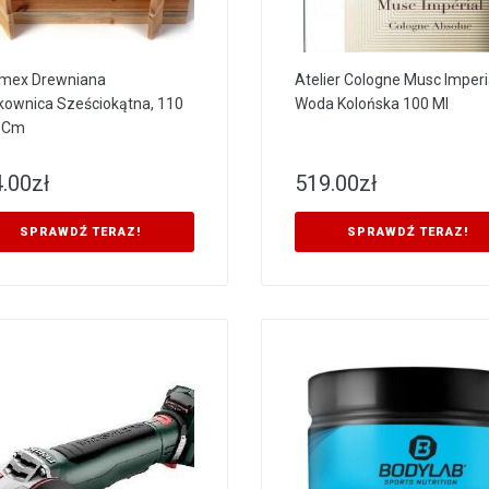
mex Drewniana
Atelier Cologne Musc Imperi
kownica Sześciokątna, 110
Woda Kolońska 100 Ml
6 Cm
.00
zł
519.00
zł
SPRAWDŹ TERAZ!
SPRAWDŹ TERAZ!