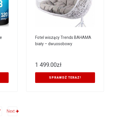
e
Fotel wiszący Trends BAHAMA
biały – dwuosobowy
1 499.00
zł
SPRAWDŹ TERAZ!
7
Next