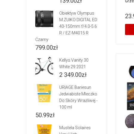
139.00
zł
Grze
Obiektyw Olympus
23.
M.ZUIKO DIGITAL ED
40-150mm f/4.0-5.6
R / EZ-M4015 R
Czarny
799.00
zł
Kellys Vanity 30
White 29 2021
2 349.00
zł
URIAGE Bariesun
Jedwabiste Mleczko
Do Skóry Wrażliwej -
100 ml
50.99
zł
Mustela Solaires