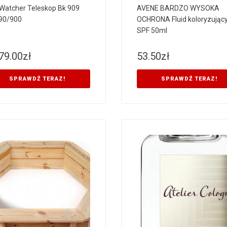
Watcher Teleskop Bk 909
AVENE BARDZO WYSOKA
90/900
OCHRONA Fluid koloryzując
SPF 50ml
79.00
zł
53.50
zł
SPRAWDŹ TERAZ!
SPRAWDŹ TERAZ!