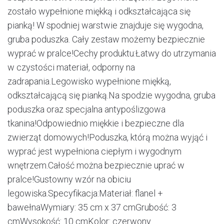
zostało wypełnione miękką i odkształcająca się
pianką! W spodniej warstwie znajduje się wygodna,
gruba poduszka. Cały zestaw możemy bezpiecznie
wyprać w pralce!Cechy produktu:Łatwy do utrzymania
w czystości materiał, odporny na
zadrapania.Legowisko wypełnione miękką,
odkształcającą się pianką.Na spodzie wygodna, gruba
poduszka oraz specjalna antypoślizgowa
tkanina!Odpowiednio miękkie i bezpieczne dla
zwierząt domowych!Poduszka, którą można wyjąć i
wyprać jest wypełniona ciepłym i wygodnym
wnętrzem.Całość można bezpiecznie uprać w
pralce!Gustowny wzór na obiciu
legowiska.Specyfikacja:Materiał: flanel +
bawełnaWymiary: 35 cm x 37 cmGrubość: 3
cmWysokość: 10 cmKolor: czerwony