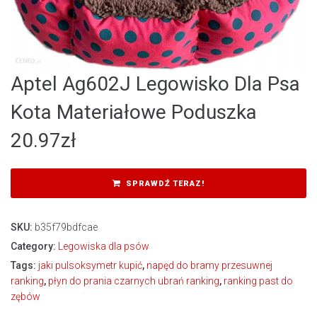
Aptel Ag602J Legowisko Dla Psa
Kota Materiałowe Poduszka
20.97
zł
SPRAWDŹ TERAZ!
SKU:
b35f79bdfcae
Category:
Legowiska dla psów
Tags:
jaki pulsoksymetr kupić
,
napęd do bramy przesuwnej
ranking
,
płyn do prania czarnych ubrań ranking
,
ranking past do
zębów