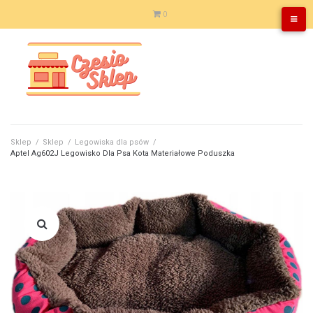
Skip
0
to
content
Sklep
/
Sklep
/
Legowiska dla psów
/
Aptel Ag602J Legowisko Dla Psa Kota Materiałowe Poduszka