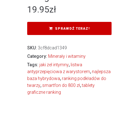
19.95
zł
SPRAWDŹ TERAZ!
SKU:
3cf8dcad1349
Category:
Minerały i witaminy
Tags:
jaki żel intymny
,
listwa
antyprzepięciowa z warystorem
,
najlepsza
baza hybrydowa
,
ranking podkładów do
twarzy
,
smartfon do 800 zł
,
tablety
graficzne ranking