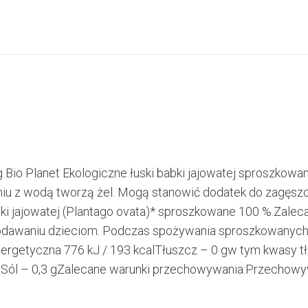
 Bio Planet Ekologiczne łuski babki jajowatej sproszkow
 z wodą tworzą żel. Mogą stanowić dodatek do zagęszczan
abki jajowatej (Plantago ovata)* sproszkowane 100 %.Zale
dawaniu dzieciom. Podczas spożywania sproszkowanych łus
rgetyczna 776 kJ / 193 kcalTłuszcz – 0 gw tym kwasy 
 gSól – 0,3 gZalecane warunki przechowywania:Przechowyw