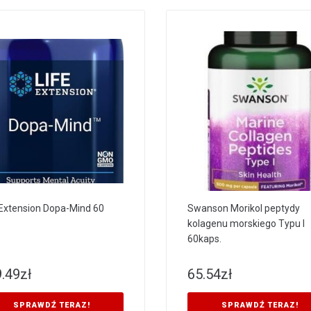
 Extension Dopa-Mind 60
Swanson Morikol peptydy
kolagenu morskiego Typu I
60kaps.
.49
zł
65.54
zł
SPRAWDŹ TERAZ!
SPRAWDŹ TERAZ!