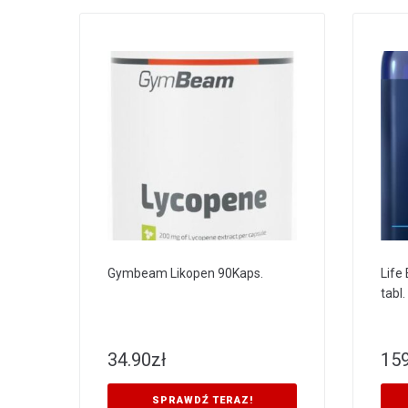
Gymbeam Likopen 90Kaps.
Life
tabl.
34.90
zł
159
SPRAWDŹ TERAZ!