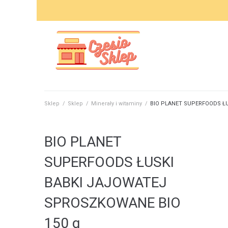
Skip
to
content
Sklep
/
Sklep
/
Minerały i witaminy
/
BIO PLANET SUPERFOODS ŁU
BIO PLANET
SUPERFOODS ŁUSKI
BABKI JAJOWATEJ
SPROSZKOWANE BIO
150 g