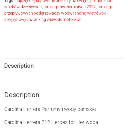
Tags:
najczęściej kupowane prezenty na święta
,
producenci
wózków dziecięcych
,
ranking kaw ziarnistych 2022
,
ranking
przepływowych podgrzewaczy wody
,
ranking wiatrówek
sprężynowych
,
ranking wideodomofonów
Description
Description
Carolina Herrera Perfumy i wody damskie
Carolina Herrera 212 Heroes for Her woda