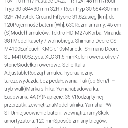
15×110 mm / Fastace DA201-R 12×148 mm /Rodi
Tryp 30 584×30 mm 32H / Rodi Tryp 30 584×30 mm
32H /Mostek: Ground Fiftyone 31.8Zasięg [km]: do
120Pojemność baterii [Wh]: 630Rozmiar ramy: 45 cm
(S)Model hamulców: Tektro HD-M275Korba: Miranda
38TModel kasety / wolnobiegu: Shimano Deore CS-
M4100Łańcuch: KMC e10sManetki: Shimano Deore
SL-M4100Sztyca: XLC 31.6 mmKolor roweru: olive /
stoneSiodełko rowerowe: Selle Italia
AdjustableRodzaj hamulca: hydrauliczny,
tarczowyJazda bez pedałowania: Tak (do 6km/h –
tryb walk)Marka silnika: YamahaŁadowarka:
Ładowarka 4A (Y)Napięcie: 36 VRodzaj tylnej
przerzutki: zewnętrznaModel silnika: Yamaha PW-
STUmiejscowienie baterii: wewnątrz ramySkok
amortyzatora: 120 mmSposób zmiany biegów: