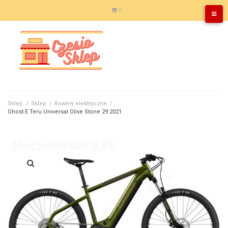
Skip
0
to
content
Sklep
/
Sklep
/
Rowery elektryczne
/
Ghost E Teru Universal Olive Stone 29 2021