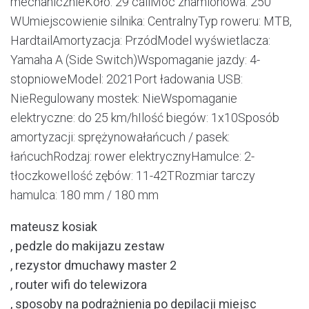
mechanicznieKoło: 29 caliMoc znamionowa: 250
WUmiejscowienie silnika: CentralnyTyp roweru: MTB,
HardtailAmortyzacja: PrzódModel wyświetlacza:
Yamaha A (Side Switch)Wspomaganie jazdy: 4-
stopnioweModel: 2021Port ładowania USB:
NieRegulowany mostek: NieWspomaganie
elektryczne: do 25 km/hIlość biegów: 1x10Sposób
amortyzacji: sprężynowałańcuch / pasek:
łańcuchRodzaj: rower elektrycznyHamulce: 2-
tłoczkoweIlość zębów: 11-42TRozmiar tarczy
hamulca: 180 mm / 180 mm
mateusz kosiak
, pedzle do makijazu zestaw
, rezystor dmuchawy master 2
, router wifi do telewizora
, sposoby na podrażnienia po depilacji miejsc