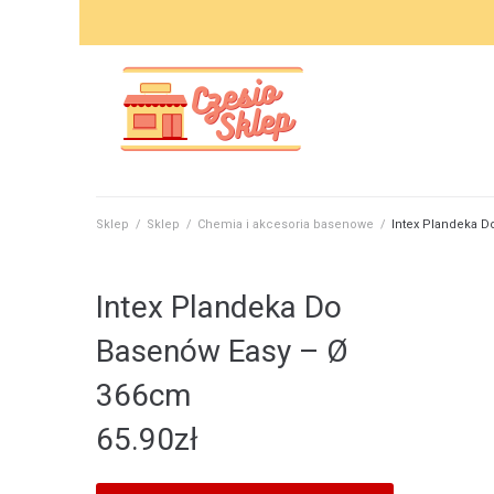
Skip
to
content
Sklep
/
Sklep
/
Chemia i akcesoria basenowe
/
Intex Plandeka 
Intex Plandeka Do
Basenów Easy – Ø
366cm
65.90
zł