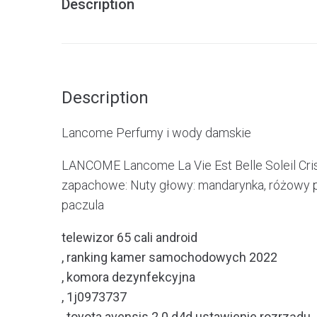
Description
Description
Lancome Perfumy i wody damskie
LANCOME Lancome La Vie Est Belle Soleil Cris
zapachowe: Nuty głowy: mandarynka, różowy pie
paczula
telewizor 65 cali android
, ranking kamer samochodowych 2022
, komora dezynfekcyjna
, 1j0973737
, toyota avensis 2.0 d4d ustawienie rozrządu