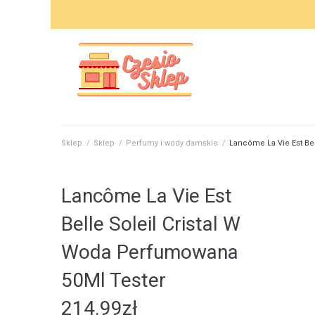
Skip
to
content
Sklep
/
Sklep
/
Perfumy i wody damskie
/
Lancôme La Vie Est Be
Lancôme La Vie Est
Belle Soleil Cristal W
Woda Perfumowana
50Ml Tester
214.99
zł