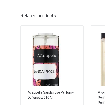
Related products
Acappella Sandalrose Perfumy
Avon
Do Wnętrz 210 Ml
Per
Per