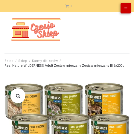
Skip
0
to
content
Sklep
/
Sklep
/
Karmy dla kotów
/
Real Nature WILDERNESS Adult Zestaw mieszany Zestaw mieszany III 6x200g