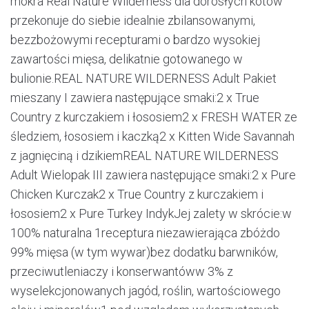
mokra Real Nature Wilderness dla dorosłych kotów
przekonuje do siebie idealnie zbilansowanymi,
bezzbożowymi recepturami o bardzo wysokiej
zawartości mięsa, delikatnie gotowanego w
bulionie.REAL NATURE WILDERNESS Adult Pakiet
mieszany I zawiera następujące smaki:2 x True
Country z kurczakiem i łososiem2 x FRESH WATER ze
śledziem, łososiem i kaczką2 x Kitten Wide Savannah
z jagnięciną i dzikiemREAL NATURE WILDERNESS
Adult Wielopak III zawiera następujące smaki:2 x Pure
Chicken Kurczak2 x True Country z kurczakiem i
łososiem2 x Pure Turkey IndykJej zalety w skrócie:w
100% naturalna 1receptura niezawierająca zbóżdo
99% mięsa (w tym wywar)bez dodatku barwników,
przeciwutleniaczy i konserwantóww 3% z
wyselekcjonowanych jagód, roślin, wartościowego