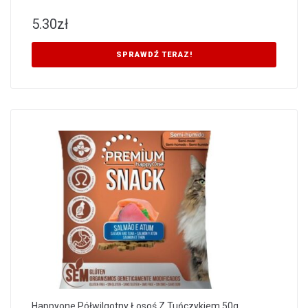
5.30
zł
SPRAWDŹ TERAZ!
Happyone Półwilgotny Łosoś Z Tuńczykiem 50g