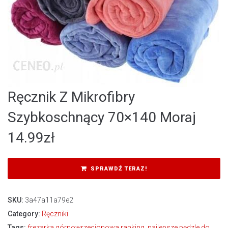
Ręcznik Z Mikrofibry
Szybkoschnący 70×140 Moraj
14.99
zł
SPRAWDŹ TERAZ!
SKU:
3a47a11a79e2
Category:
Ręczniki
Tags:
frezarka górnowrzecionowa ranking
,
najlepsze pędzle do