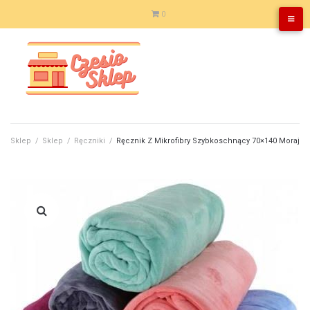
Skip
0
to
content
Sklep
/
Sklep
/
Ręczniki
/
Ręcznik Z Mikrofibry Szybkoschnący 70×140 Moraj