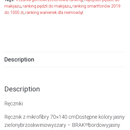
makijażu
,
ranking pędzli do makijażu
,
ranking smartfonów 2019
do 1000 zł
,
ranking wanienek dla niemowląt
Description
Description
Ręczniki
Ręcznik z mikrofibry 70×140 cmDostępne kolory:jasny
zielonybrzoskwiniowyszary – BRAK!!!bordowyjasny