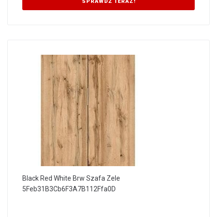
SPRAWDŹ TERAZ!
Black Red White Brw Szafa Zele
5Feb31B3Cb6F3A7B112Ffa0D