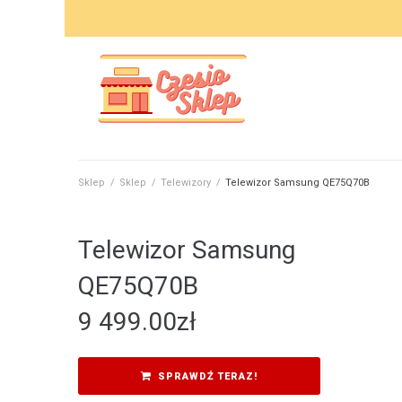
Skip
to
content
Sklep
/
Sklep
/
Telewizory
/
Telewizor Samsung QE75Q70B
Telewizor Samsung
QE75Q70B
9 499.00
zł
SPRAWDŹ TERAZ!