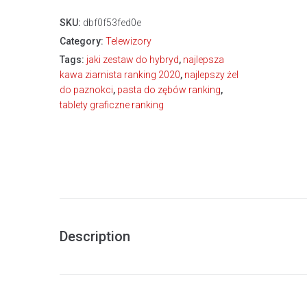
SKU:
dbf0f53fed0e
Category:
Telewizory
Tags:
jaki zestaw do hybryd
,
najlepsza
kawa ziarnista ranking 2020
,
najlepszy żel
do paznokci
,
pasta do zębów ranking
,
tablety graficzne ranking
Description