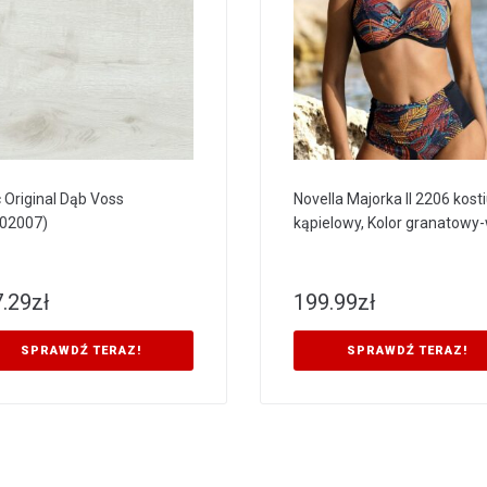
c Original Dąb Voss
Novella Majorka II 2206 kos
02007)
kąpielowy, Kolor granatowy
.29
zł
199.99
zł
SPRAWDŹ TERAZ!
SPRAWDŹ TERAZ!