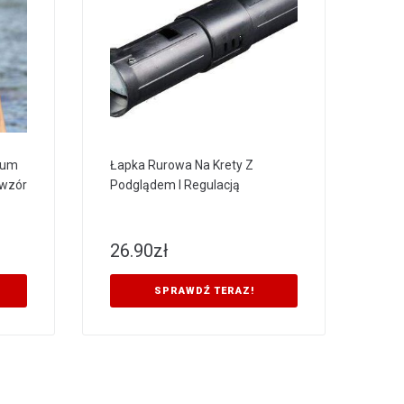
tium
Łapka Rurowa Na Krety Z
-wzór
Podglądem I Regulacją
26.90
zł
SPRAWDŹ TERAZ!