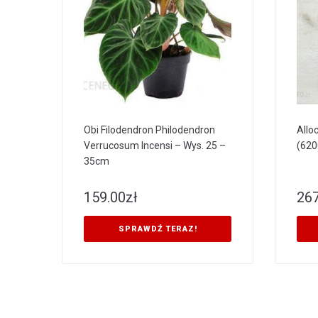
Obi Filodendron Philodendron
Allo
Verrucosum Incensi – Wys. 25 –
(620
35cm
159.00
zł
267
SPRAWDŹ TERAZ!