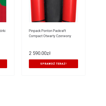
órki
Pinpack Ponton Packraft
Compact Otwarty Czerwony
2 590.00
zł
SPRAWDŹ TERAZ!