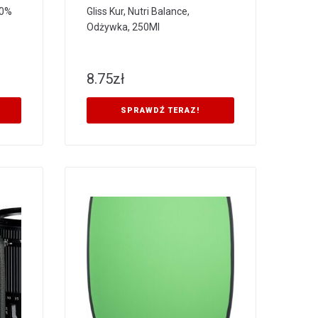
00%
Gliss Kur, Nutri Balance,
Odżywka, 250Ml
8.75
zł
SPRAWDŹ TERAZ!