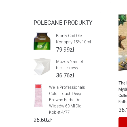
POLECANE PRODUKTY
Bionly Cbd Olej
Konopny 15% 10ml
79.99
zł
Mozos Namiot
bezcieniowy
36.76
zł
The 
Wella Professionals
Mydł
Color Touch Deep
Coll
Browns Farba Do
Fath
Włosów 60 Ml Dla
36.
Kobiet 4/77
26.60
zł