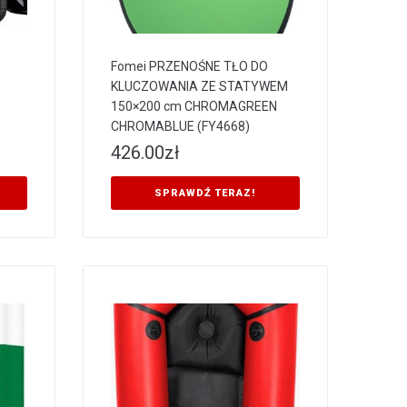
Fomei PRZENOŚNE TŁO DO
KLUCZOWANIA ZE STATYWEM
150×200 cm CHROMAGREEN
CHROMABLUE (FY4668)
426.00
zł
SPRAWDŹ TERAZ!