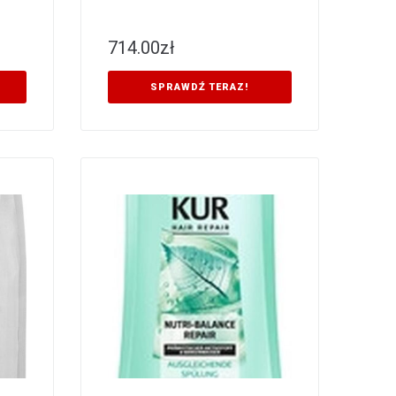
714.00
zł
SPRAWDŹ TERAZ!