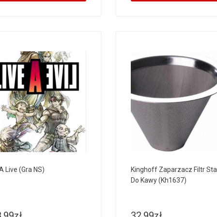
 A Live (Gra NS)
Kinghoff Zaparzacz Filtr St
Do Kawy (Kh1637)
.99
zł
32.99
zł