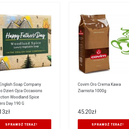
English Soap Company
Covim Oro Crema Kawa
o Dzień Ojca Occasions
Ziarnista 1000g
ection Woodland Spice
ers Day 190 G
13
zł
45.20
zł
SPRAWDŹ TERAZ!
SPRAWDŹ TERAZ!