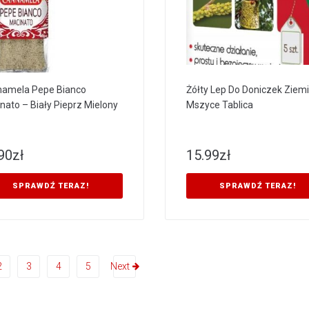
amela Pepe Bianco
Żółty Lep Do Doniczek Ziemi
nato – Biały Pieprz Mielony
Mszyce Tablica
90
zł
15.99
zł
SPRAWDŹ TERAZ!
SPRAWDŹ TERAZ!
2
3
4
5
Next