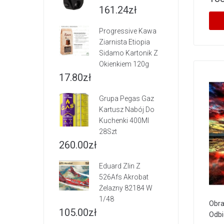
161.24
zł
Progressive Kawa
Ziarnista Etiopia
Sidamo Kartonik Z
Okienkiem 120g
17.80
zł
Grupa Pegas Gaz
Kartusz Nabój Do
Kuchenki 400Ml
28Szt
260.00
zł
Eduard Zlin Z
526Afs Akrobat
Żelazny 82184 W
1/48
Obra
105.00
zł
Odbi