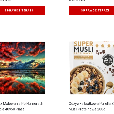
SPRAWDŹ TERAZ!
SPRAWDŹ TERAZ!
z Malowanie Po Numerach
Odżywka białkowa Purella 
cie 40×50 Piast
Musli Proteinowe 200g