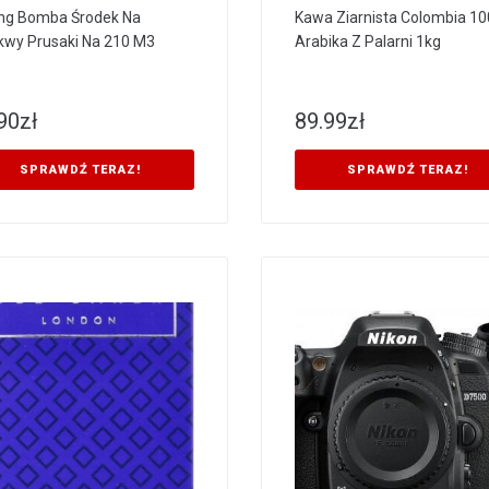
ng Bomba Środek Na
Kawa Ziarnista Colombia 1
kwy Prusaki Na 210 M3
Arabika Z Palarni 1kg
90
zł
89.99
zł
SPRAWDŹ TERAZ!
SPRAWDŹ TERAZ!