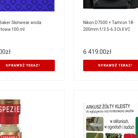
Baker Skinwear woda
Nikon D7500 + Tamron 18-
etowa 100 ml
200mm f/3.5-6.3 Di II VC
00
zł
6 419.00
zł
SPRAWDŹ TERAZ!
SPRAWDŹ TERAZ!