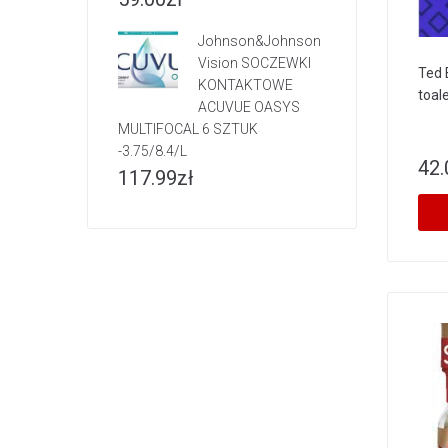
Johnson&Johnson
Vision SOCZEWKI
Ted 
KONTAKTOWE
toal
ACUVUE OASYS
MULTIFOCAL 6 SZTUK
-3.75/8.4/L
42.
117.99
zł