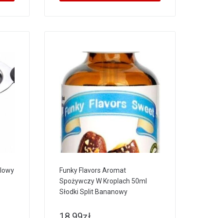
alowy
Funky Flavors Aromat
Spożywczy W Kroplach 50ml
Słodki Split Bananowy
18.99
zł