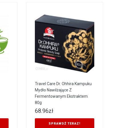
Travel Care Dr. Ohhira Kampuku
Mydło Nawilżające Z
Fermentowanym Ekstraktem
80g
68.96
zł
SPRAWDŹ TERAZ!