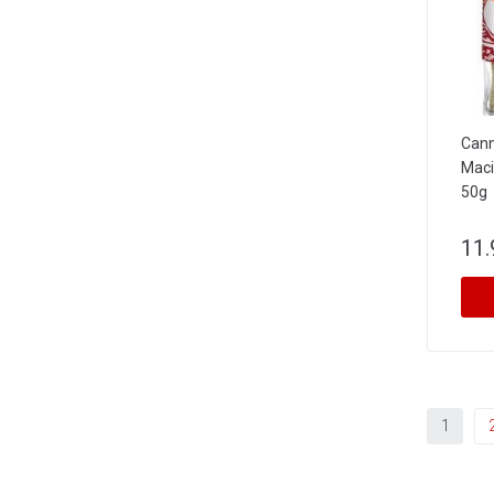
Cann
Maci
50g
11.
1