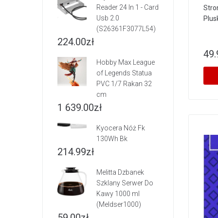
Reader 24 In 1 - Card
Stro
Usb 2.0
Plus
(S26361F3077L54)
224.00
zł
49.
Hobby Max League
of Legends Statua
PVC 1/7 Rakan 32
cm
1 639.00
zł
Kyocera Nóż Fk
130Wh Bk
214.99
zł
Melitta Dzbanek
Szklany Serwer Do
Kawy 1000 ml
(Meldser1000)
59.00
zł