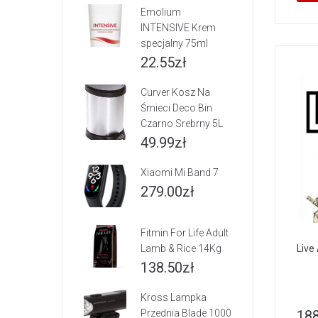
Emolium
INTENSIVE Krem
specjalny 75ml
22.55
zł
Curver Kosz Na
Śmieci Deco Bin
Czarno Srebrny 5L
49.99
zł
Xiaomi Mi Band 7
279.00
zł
Fitmin For Life Adult
Lamb & Rice 14Kg
Live
138.50
zł
Kross Lampka
Przednia Blade 1000
188