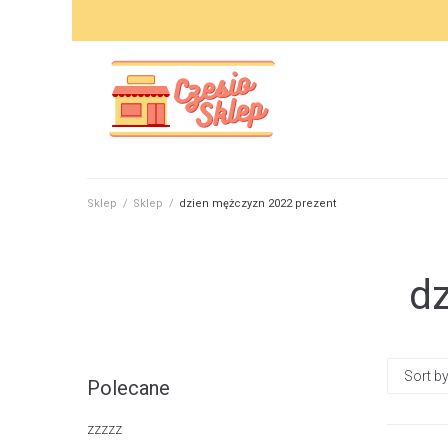
Skip
to
content
Sklep
/
Sklep
/
dzien mężczyzn 2022 prezent
dz
Polecane
zzzzz