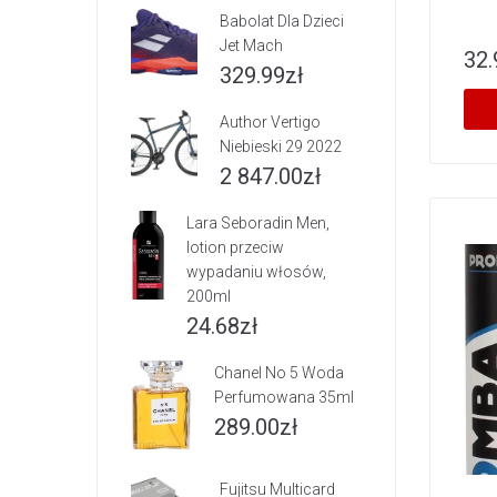
Babolat Dla Dzieci
Jet Mach
32.
329.99
zł
Author Vertigo
Niebieski 29 2022
2 847.00
zł
Lara Seboradin Men,
lotion przeciw
wypadaniu włosów,
200ml
24.68
zł
Chanel No 5 Woda
Perfumowana 35ml
289.00
zł
Fujitsu Multicard