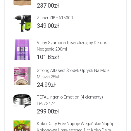
237.00
zł
Zipper ZIBHA1500D
349.00
zł
Vichy Szampon Rewitalizujący Dercos
Neogenic 200ml
101.85
zł
Strong Alfasect Środek Oprysk Na Mole
Meszki 25Ml
24.99
zł
TEFAL Ingenio Emotion (4 elementy)
L897S474
299.00
zł
Koko Dairy Free Napoje Wegańskie Napój
Kokosowy Unsweetened 1litr Koko Dairy