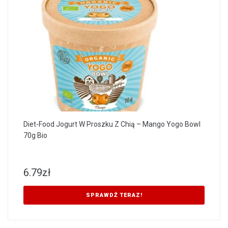
Diet-Food Jogurt W Proszku Z Chią – Mango Yogo Bowl
70g Bio
6.79
zł
SPRAWDŹ TERAZ!