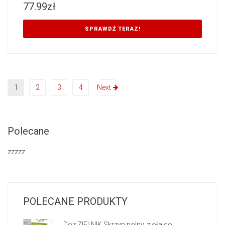
77.99
zł
SPRAWDŹ TERAZ!
1
2
3
4
Next
Polecane
zzzzz
POLECANE PRODUKTY
Doz ZIELNIK Skrzyp polny, zioła do