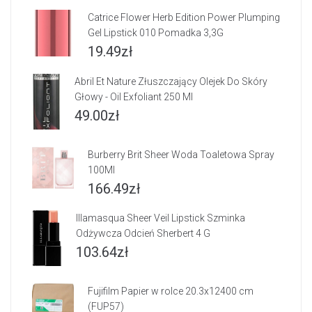
Catrice Flower Herb Edition Power Plumping
Gel Lipstick 010 Pomadka 3,3G
19.49
zł
Abril Et Nature Złuszczający Olejek Do Skóry
Głowy - Oil Exfoliant 250 Ml
49.00
zł
Burberry Brit Sheer Woda Toaletowa Spray
100Ml
166.49
zł
Illamasqua Sheer Veil Lipstick Szminka
Odżywcza Odcień Sherbert 4 G
103.64
zł
Fujifilm Papier w rolce 20.3x12400 cm
(FUP57)