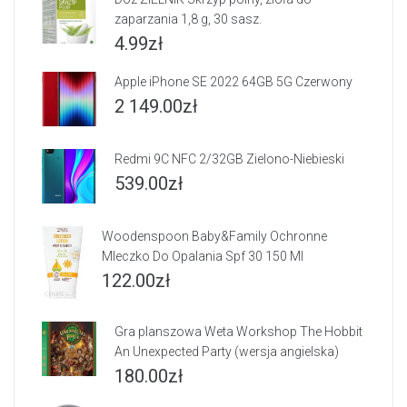
zaparzania 1,8 g, 30 sasz.
4.99
zł
Apple iPhone SE 2022 64GB 5G Czerwony
2 149.00
zł
Redmi 9C NFC 2/32GB Zielono-Niebieski
539.00
zł
Woodenspoon Baby&Family Ochronne
Mleczko Do Opalania Spf 30 150 Ml
122.00
zł
Gra planszowa Weta Workshop The Hobbit
An Unexpected Party (wersja angielska)
180.00
zł