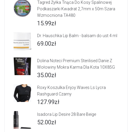
Tagred Żyłka Tnąca Do Kosy Spalinowej
Podkaszarki Kwadrat 2,7mm x 50m Szara
Wzmocniona TA480
15.99
zł
Dr. Hauschka Lip Balm - balsam do ust 4 ml
69.00
zł
Dolina Noteci Premium Sterilised Danie Z
Wołowiny Mokra Karma Dla Kota 10X85G
35.00
zł
Roxy Koszulka Enjoy Waves Ls Lycra
Rashguard Czarny
127.99
zł
Isadora Lip Desire 28 Bare Beige
52.00
zł