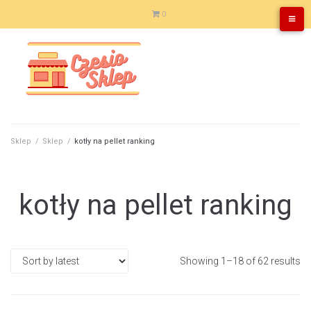
Skip
0
to
content
Sklep
/
Sklep
/
kotły na pellet ranking
kotły na pellet ranking
Showing 1–18 of 62 results