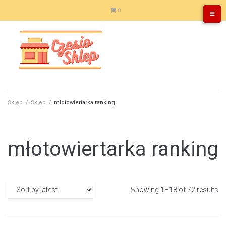
Skip
0
to
content
Sklep
/
Sklep
/
młotowiertarka ranking
młotowiertarka ranking
Showing 1–18 of 72 results