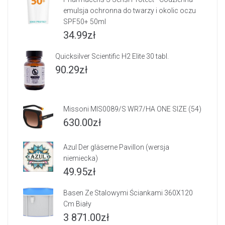
emulsja ochronna do twarzy i okolic oczu
SPF50+ 50ml
34.99
zł
Quicksilver Scientific H2 Elite 30 tabl.
90.29
zł
Missoni MIS0089/S WR7/HA ONE SIZE (54)
630.00
zł
Azul Der gläserne Pavillon (wersja
niemiecka)
49.95
zł
Basen Ze Stalowymi Ściankami 360X120
Cm Biały
3 871.00
zł