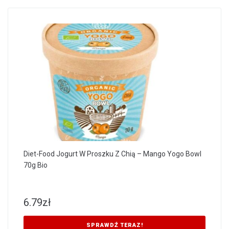
Diet-Food Jogurt W Proszku Z Chią – Mango Yogo Bowl
70g Bio
6.79
zł
SPRAWDŹ TERAZ!