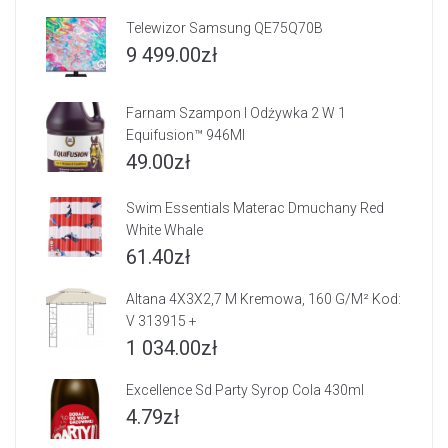
Telewizor Samsung QE75Q70B
9 499.00
zł
Farnam Szampon I Odżywka 2 W 1
Equifusion™ 946Ml
49.00
zł
Swim Essentials Materac Dmuchany Red
White Whale
61.40
zł
Altana 4X3X2,7 M Kremowa, 160 G/M² Kod:
V 313915 +
1 034.00
zł
Excellence Sd Party Syrop Cola 430ml
4.79
zł