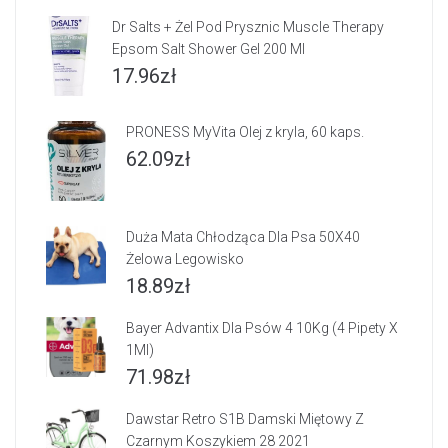
Dr Salts + Żel Pod Prysznic Muscle Therapy
Epsom Salt Shower Gel 200 Ml
17.96
zł
PRONESS MyVita Olej z kryla, 60 kaps.
62.09
zł
Duża Mata Chłodząca Dla Psa 50X40
Żelowa Legowisko
18.89
zł
Bayer Advantix Dla Psów 4 10Kg (4 Pipety X
1Ml)
71.98
zł
Dawstar Retro S1B Damski Miętowy Z
Czarnym Koszykiem 28 2021