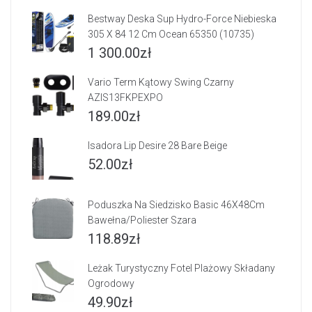
Bestway Deska Sup Hydro-Force Niebieska
305 X 84 12 Cm Ocean 65350 (10735)
1 300.00
zł
Vario Term Kątowy Swing Czarny
AZIS13FKPEXPO
189.00
zł
Isadora Lip Desire 28 Bare Beige
52.00
zł
Poduszka Na Siedzisko Basic 46X48Cm
Bawełna/Poliester Szara
118.89
zł
Leżak Turystyczny Fotel Plażowy Składany
Ogrodowy
49.90
zł