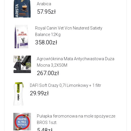
Arabica
57.95
zł
Royal Canin Vet Vcn Neutered Satiety
Balance 12Kg
358.00
zł
Agrowłóknina Mata Antychwastowa Duża
Mocna 3,2X50M
267.00
zł
DAFI Soft Crazy 0,7l Limonkowy + 1 filtr
29.99
zł
Pułapka feromonowa na mole spożywcze
BROS 1szt.
5.48
zł