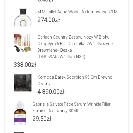
M.Micallef Aoud Woda Perfumowana 40 Ml
274.00
zł
Gerlach Country Zestaw Noży W Bloku
Okrągłym 6 El + Ostrzałka 2W1 +Nożyce
Drewniane+ Deska
(Old959Ab2W1+Nd+N30)
338.00
zł
Komoda Barek Scorpion 95 Cm Drewno
Czarny
4 890.00
zł
Gabriella Salvete Face Serum Wrinkle Filler ;
Firming Do Twarzy 30Ml
29.50
zł