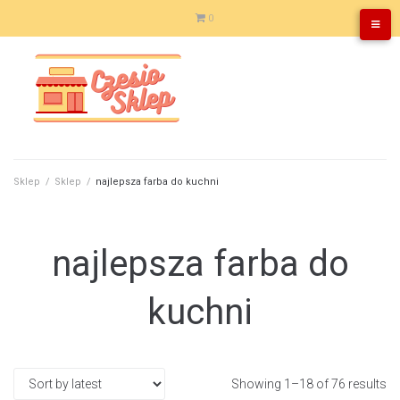
Skip
0
to
content
Sklep
/
Sklep
/
najlepsza farba do kuchni
najlepsza farba do
kuchni
Showing 1–18 of 76 results