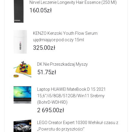
Nirvel Leczenie Longevity Hair Essence (250 Ml)
160.05
zł
KENZO Kenzoki Youth Flow Serum
ujędrniające pod oczy 15ml
325.00
zł
DK Nie Przeszkadzaj Myszy
51.75
zł
Laptop HUAWEI MateBook D 15 2021
15,6"/i5/8GB/512GB/Win11 Srebrny
(BohrD-WDH9D)
2 695.00
zł
LEGO Creator Expert 10300 Wehikuł czasu z
„Powrotu do przyszłości”