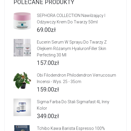
POLECANE PRODUKTY
SEPHORA COLLECTION Nawilżający I
Odżywczy Krem Do Twarzy 50ml
69.00
zł
Eucerin Serum W Sprayu Do Twarzy Z
Olejkiem Różanym HyaluronFiller Skin
Perfecting 30 Ml
157.00
zł
Obi Filodendron Philodendron Verrucosum
Incensi - Wys. 25 - 35cm
159.00
zł
Sigma Farba Do Stali Sigmafast 4L Inny
Kolor
349.00
zł
Tchibo Kawa Barista Espresso 100%