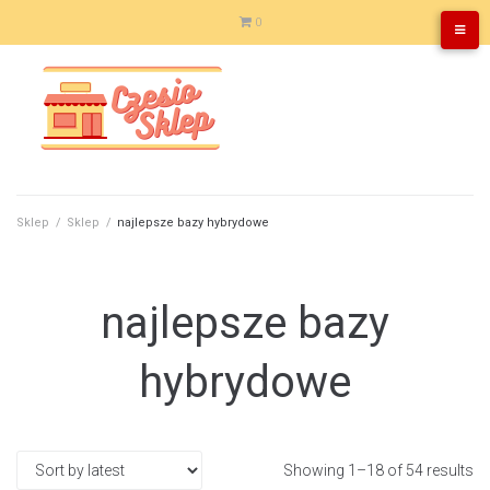
Skip
0
to
content
Sklep
/
Sklep
/
najlepsze bazy hybrydowe
najlepsze bazy
hybrydowe
Showing 1–18 of 54 results