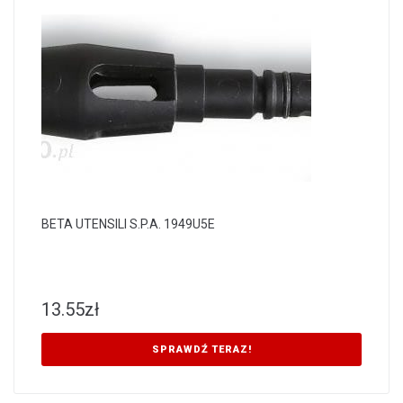
BETA UTENSILI S.P.A. 1949U5E
13.55
zł
SPRAWDŹ TERAZ!