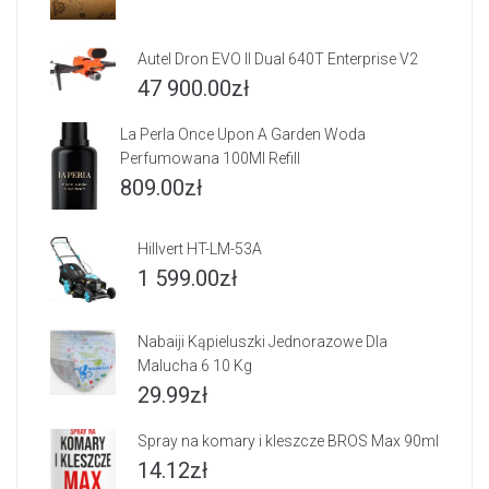
Autel Dron EVO II Dual 640T Enterprise V2
47 900.00
zł
La Perla Once Upon A Garden Woda
Perfumowana 100Ml Refill
809.00
zł
Hillvert HT-LM-53A
1 599.00
zł
Nabaiji Kąpieluszki Jednorazowe Dla
Malucha 6 10 Kg
29.99
zł
Spray na komary i kleszcze BROS Max 90ml
14.12
zł