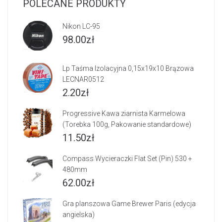
POLECANE PRODUKTY
Nikon LC-95
98.00
zł
Lp Taśma Izolacyjna 0,15x19x10 Brązowa
LECNAR0512
2.20
zł
Progressive Kawa ziarnista Karmelowa
(Torebka 100g, Pakowanie standardowe)
11.50
zł
Compass Wycieraczki Flat Set (Pin) 530 +
480mm
62.00
zł
Gra planszowa Game Brewer Paris (edycja
angielska)