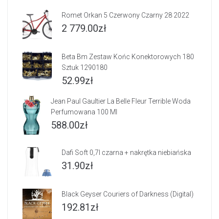
Romet Orkan 5 Czerwony Czarny 28 2022
2 779.00
zł
Beta Bm Zestaw Końc Konektorowych 180
Sztuk 1290180
52.99
zł
Jean Paul Gaultier La Belle Fleur Terrible Woda
Perfumowana 100 Ml
588.00
zł
Dafi Soft 0,7l czarna + nakrętka niebiańska
31.90
zł
Black Geyser Couriers of Darkness (Digital)
192.81
zł