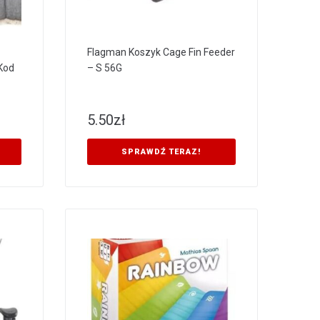
Flagman Koszyk Cage Fin Feeder
Kod
– S 56G
5.50
zł
SPRAWDŹ TERAZ!