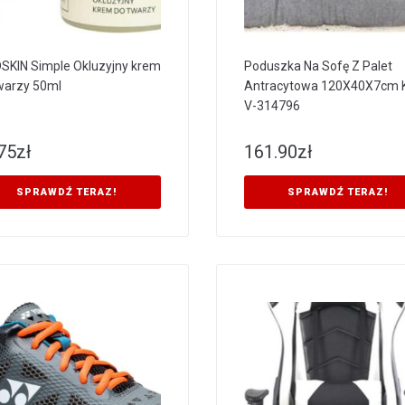
SKIN Simple Okluzyjny krem
Poduszka Na Sofę Z Palet
warzy 50ml
Antracytowa 120X40X7cm 
V-314796
75
zł
161.90
zł
SPRAWDŹ TERAZ!
SPRAWDŹ TERAZ!