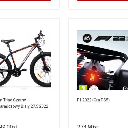
m Triad Czarny
F1 2022 (Gra PS5)
rańczowy Biały 27.5 2022
99.00
zł
274.90
zł