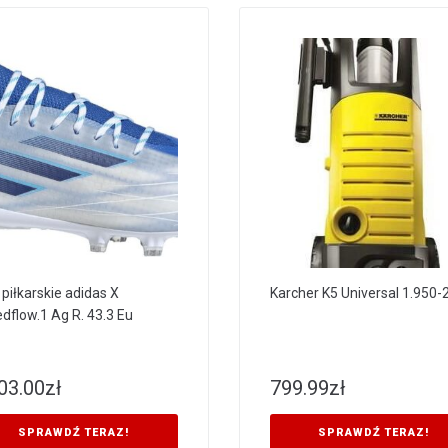
 piłkarskie adidas X
Karcher K5 Universal 1.950-
dflow.1 Ag R. 43.3 Eu
03.00
zł
799.99
zł
SPRAWDŹ TERAZ!
SPRAWDŹ TERAZ!