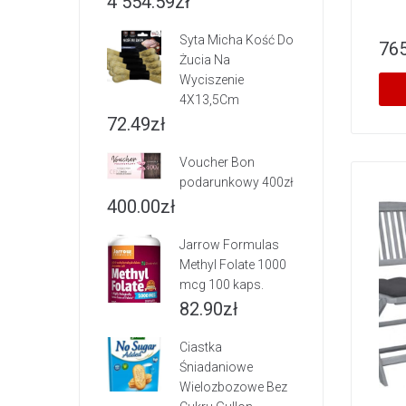
4 554.59
zł
Syta Micha Kość Do
765
Żucia Na
Wyciszenie
4X13,5Cm
72.49
zł
Voucher Bon
podarunkowy 400zł
400.00
zł
Jarrow Formulas
Methyl Folate 1000
mcg 100 kaps.
82.90
zł
Ciastka
Śniadaniowe
Wielozbozowe Bez