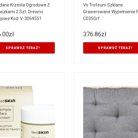
dane Krzesła Ogrodowe Z
Vs Trofeum Szklane
szkami 2 Szt. Drewno
Grawerowane Wypełnienie 
jowe Kod: V-3064551
C035Grf
.00
zł
376.86
zł
SPRAWDŹ TERAZ!
SPRAWDŹ TERAZ!