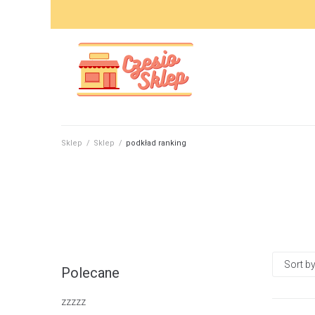
Skip
to
content
Sklep
/
Sklep
/
podkład ranking
Polecane
zzzzz