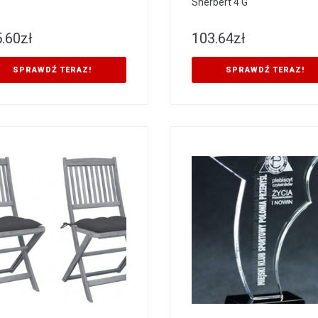
Sherbert 4 G
.60
zł
103.64
zł
SPRAWDŹ TERAZ!
SPRAWDŹ TERAZ!