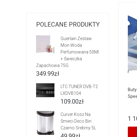
POLECANE PRODUKTY
Guerlain Zestaw
Mon Woda
Perfumowana 50Ml
+ Świeczka
Zapachowa 75G
349.99
zł
LTC TUNER DVB-T2
Buty
LXDVB104
Spee
109.00
zł
Curver Kosz Na
1 1
Śmieci Deco Bin
Czarno Srebrny 5L
49.99
zł