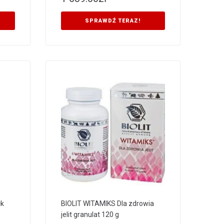
SPRAWDŹ TERAZ!
ck
BIOLIT WITAMIKS Dla zdrowia
jelit granulat 120 g