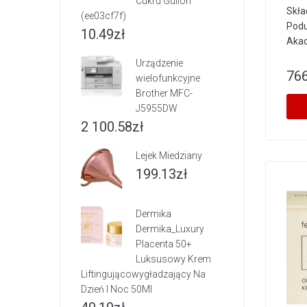
Cukru Gullon
Skła
(ee03cf7f)
Podu
10.49
zł
Akac
Urządzenie
766
wielofunkcyjne
Brother MFC-
J5955DW
2 100.58
zł
Lejek Miedziany
199.13
zł
Dermika
Dermika_Luxury
Placenta 50+
Luksusowy Krem
Liftingującowygładzający Na
Dzień I Noc 50Ml