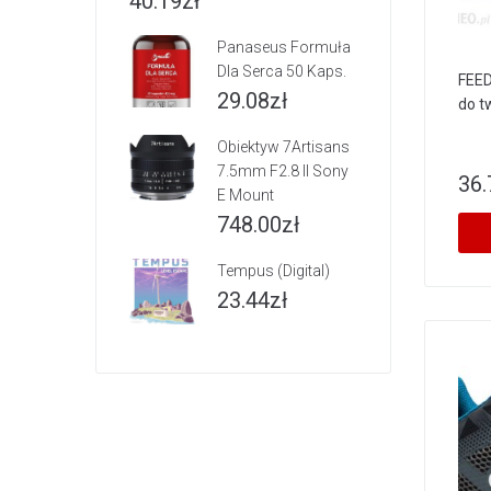
40.19
zł
Panaseus Formuła
Dla Serca 50 Kaps.
FEED
29.08
zł
do t
Obiektyw 7Artisans
7.5mm F2.8 II Sony
36.
E Mount
748.00
zł
Tempus (Digital)
23.44
zł