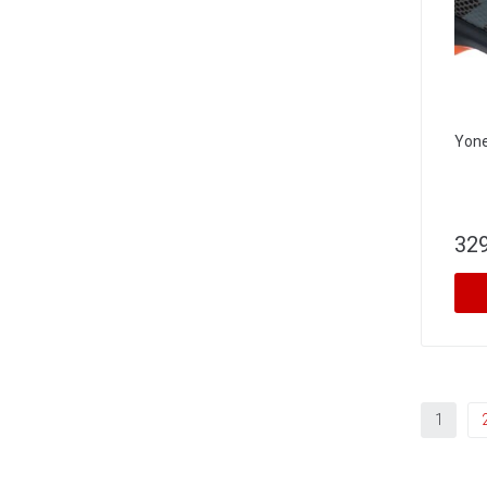
Yone
329
1