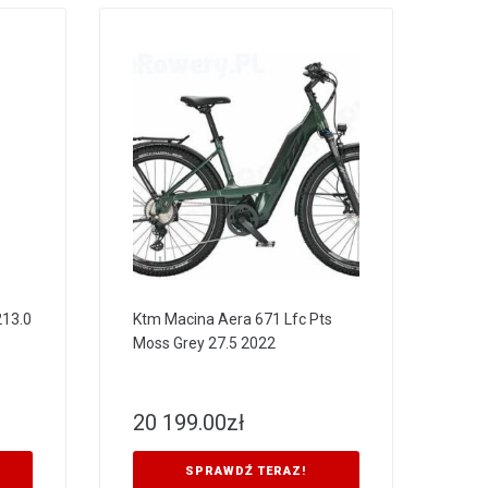
213.0
Ktm Macina Aera 671 Lfc Pts
Moss Grey 27.5 2022
20 199.00
zł
SPRAWDŹ TERAZ!