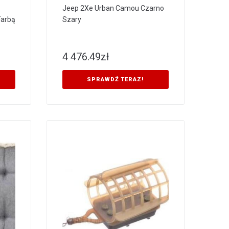
Jeep 2Xe Urban Camou Czarno
Farbą
Szary
4 476.49
zł
SPRAWDŹ TERAZ!