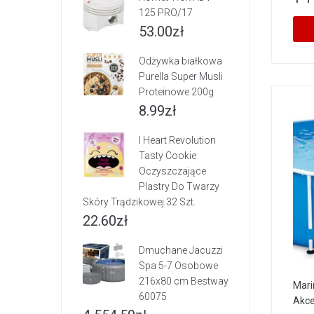
125 PRO/17
53.00
zł
Odżywka białkowa
Purella Super Musli
Proteinowe 200g
8.99
zł
I Heart Revolution
Tasty Cookie
Oczyszczające
Plastry Do Twarzy
Skóry Trądzikowej 32 Szt.
22.60
zł
Dmuchane Jacuzzi
Spa 5-7 Osobowe
216x80 cm Bestway
Mari
60075
Akce