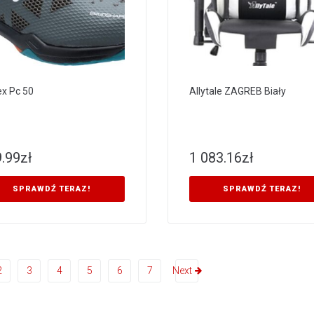
x Pc 50
Allytale ZAGREB Biały
.99
zł
1 083.16
zł
SPRAWDŹ TERAZ!
SPRAWDŹ TERAZ!
2
3
4
5
6
7
Next