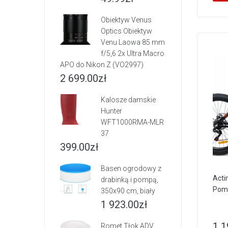
Obiektyw Venus
Optics Obiektyw
Venu Laowa 85 mm
f/5,6 2x Ultra Macro
APO do Nikon Z (VO2997)
2 699.00
zł
Kalosze damskie
Hunter
WFT1000RMA-MLR
37
399.00
zł
Basen ogrodowy z
Acti
drabinką i pompą,
Poma
350x90 cm, biały
1 923.00
zł
1 1
Romet Tłok ADV