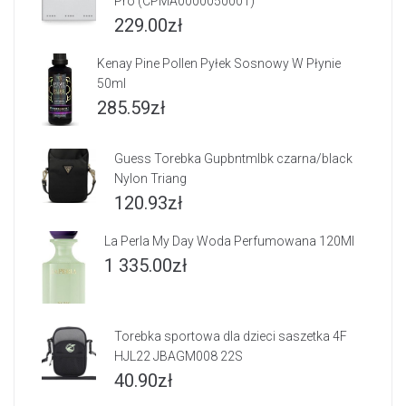
Pro (CPMA0000050001)
229.00
zł
Kenay Pine Pollen Pyłek Sosnowy W Płynie
50ml
285.59
zł
Guess Torebka Gupbntmlbk czarna/black
Nylon Triang
120.93
zł
La Perla My Day Woda Perfumowana 120Ml
1 335.00
zł
Torebka sportowa dla dzieci saszetka 4F
HJL22 JBAGM008 22S
40.90
zł