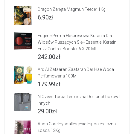
Dragon Zanęta Magmun Feeder 1Kg
6.90
zł
Eugene Perma Ekspresowa Kuracja Dla
Włosów Puszących Się - Essentiel Keratin
Frizz Control Booster 6 X 20 Ml
242.00
zł
Ard Al Zafaaran Zaafaran Dar Hae Woda
Perfumowana 100Ml
179.99
zł
N'Oveen Torba Termiczna Do Lunchboxów I
Innych
29.00
zł
Arion Care Hypoallergenic Hipoalergiczna
Łosoś 12Kg