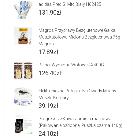
adidas Pred Gl Mtc Biały H62425
131.90
zł
Magros Przyprawy Bezglutenowe Gałka
Muszkatołowa Mielona Bezglutenowa 75g
Magros
17.89
zł
Petner Wymiona Wołowe 4X400G
126.40
zł
Elektroniczna Pułapka Na Owady Muchy
Muszki Komary
39.19
zł
Progressive Kawa ziarnista malinowa
(Pakowanie ozdobne, Puszka czarna 140g)
24.10
zł