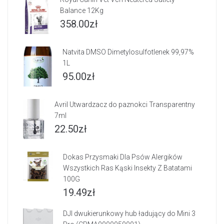
Balance 12Kg
358.00
zł
Natvita DMSO Dimetylosulfotlenek 99,97%
1L
95.00
zł
Avril Utwardzacz do paznokci Transparentny
7ml
22.50
zł
Dokas Przysmaki Dla Psów Alergików
Wszystkich Ras Kąski Insekty Z Batatami
100G
19.49
zł
DJI dwukierunkowy hub ładujący do Mini 3