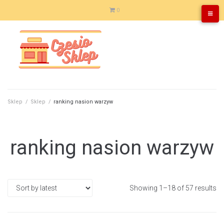
Skip
0
to
content
Sklep
/
Sklep
/
ranking nasion warzyw
ranking nasion warzyw
Showing 1–18 of 57 results