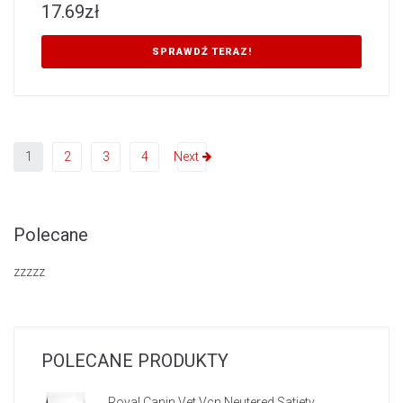
17.69
zł
SPRAWDŹ TERAZ!
1
2
3
4
Next
Polecane
zzzzz
POLECANE PRODUKTY
Royal Canin Vet Vcn Neutered Satiety