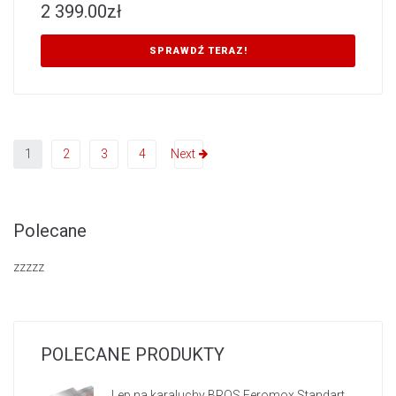
2 399.00
zł
SPRAWDŹ TERAZ!
1
2
3
4
Next
Polecane
zzzzz
POLECANE PRODUKTY
Lep na karaluchy BROS Feromox Standart