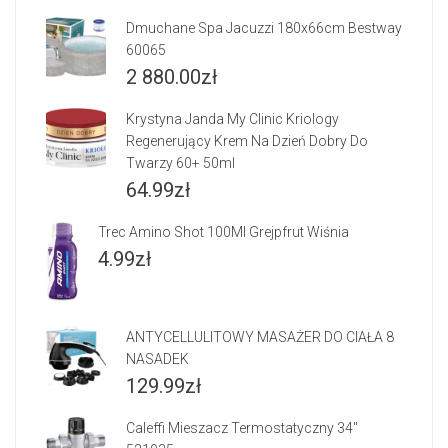
Dmuchane Spa Jacuzzi 180x66cm Bestway
60065
2 880.00
zł
Krystyna Janda My Clinic Kriology
Regenerujący Krem Na Dzień Dobry Do
Twarzy 60+ 50ml
64.99
zł
Trec Amino Shot 100Ml Grejpfrut Wiśnia
4.99
zł
ANTYCELLULITOWY MASAŻER DO CIAŁA 8
NASADEK
129.99
zł
Caleffi Mieszacz Termostatyczny 34"