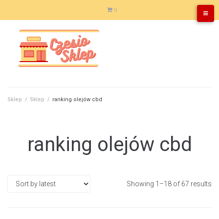
Skip
0
to
content
Sklep
/
Sklep
/
ranking olejów cbd
ranking olejów cbd
Showing 1–18 of 67 results