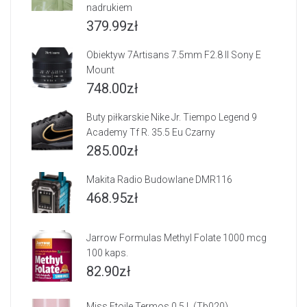
nadrukiem
379.99
zł
Obiektyw 7Artisans 7.5mm F2.8 II Sony E
Mount
748.00
zł
Buty piłkarskie Nike Jr. Tiempo Legend 9
Academy Tf R. 35.5 Eu Czarny
285.00
zł
Makita Radio Budowlane DMR116
468.95
zł
Jarrow Formulas Methyl Folate 1000 mcg
100 kaps.
82.90
zł
Miss Etoile Termos 0,5 L (Tb020)