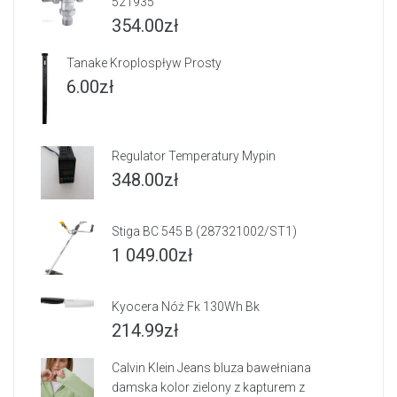
521935
354.00
zł
Tanake Kroplospływ Prosty
6.00
zł
Regulator Temperatury Mypin
348.00
zł
Stiga BC 545 B (287321002/ST1)
1 049.00
zł
Kyocera Nóż Fk 130Wh Bk
214.99
zł
Calvin Klein Jeans bluza bawełniana
damska kolor zielony z kapturem z