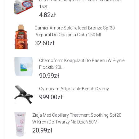
1szt.
4.82
zł
Garnier Ambre Solaire Ideal Bronze Spf30
Preparat Do Opalania Ciała 150 Ml
32.60
zł
Chemoform Koagulant Do Basenu W Płynie
Flockfix 20L
90.99
zł
Gymbeam Adjustable Bench Czarny
999.00
zł
Ziaja Med Capillary Treatment Soothing Spf20
W Krem Do Twarzy Na Dzień 50Ml
20.99
zł