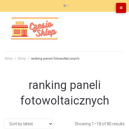
Skip
0
to
content
Sklep
/
Sklep
/
ranking paneli fotowoltaicznych
ranking paneli
fotowoltaicznych
Showing 1–18 of 80 results