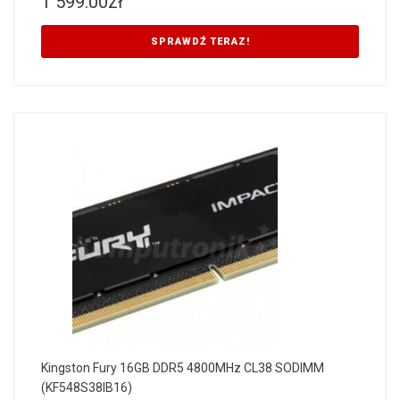
1 599.00
zł
SPRAWDŹ TERAZ!
Kingston Fury 16GB DDR5 4800MHz CL38 SODIMM
(KF548S38IB16)