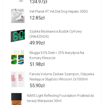
134.97
zł
Vet-Planet 4T Vet.Diet Dog Hepatic 300G
12.85
zł
Szybka Błyskawica Budzik Cyfrowy
(996425424)
49.99
zł
Mugga 9,5% Deet + 25% Ikarydyna Na
Komary Kleszcze
51.98
zł
Fanola Volume Zestaw Szampon, Odżywka
Nadająca Objętości Włosom 2x1000ml
55.90
zł
NARS Light Reflecting Foundation Podkład do
twrazy Marquises 30ml