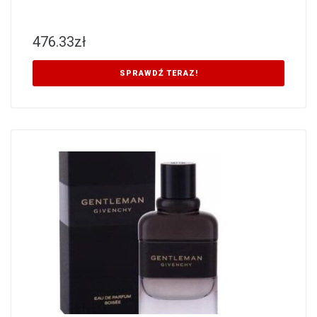
476.33
zł
SPRAWDŹ TERAZ!