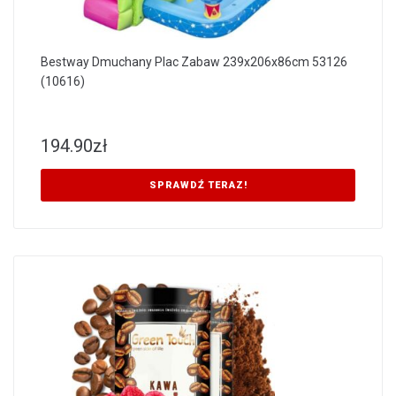
Bestway Dmuchany Plac Zabaw 239x206x86cm 53126
(10616)
194.90
zł
SPRAWDŹ TERAZ!