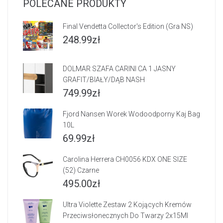
POLECANE PRODUKTY
Final Vendetta Collector's Edition (Gra NS)
248.99
zł
DOLMAR SZAFA CARINI CA 1 JASNY
GRAFIT/BIAŁY/DĄB NASH
749.99
zł
Fjord Nansen Worek Wodoodporny Kaj Bag
10L
69.99
zł
Carolina Herrera CH0056 KDX ONE SIZE
(52) Czarne
495.00
zł
Ultra Violette Zestaw 2 Kojących Kremów
Przeciwsłonecznych Do Twarzy 2x15Ml