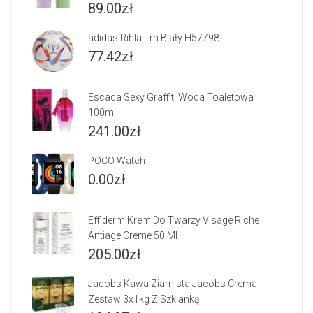
89.00
zł
adidas Rihla Trn Biały H57798
77.42
zł
Escada Sexy Graffiti Woda Toaletowa
100ml
241.00
zł
POCO Watch
0.00
zł
Effiderm Krem Do Twarzy Visage Riche
Antiage Creme 50 Ml
205.00
zł
Jacobs Kawa Ziarnista Jacobs Crema
Zestaw 3x1kg Z Szklanką