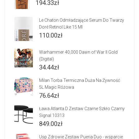
194.33
zł
Le Chaton Odmładzające Serum Do Twarzy
Doré Retinol Like 15 Ml
110.00
zł
Warhammer 40,000 Dawn of War II Gold
(Digital)
34.44
zł
Milan Torba Termiczna Duża Na Żywność
5L Magic Różowa
76.64
zł
Ława Atlanta D Zestaw Czarne Szkło Czarny
Signal 10313
849.00
zł
Usp Zdrowie Zestaw Pueria Duo - wsparcie