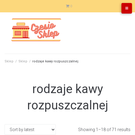
Skip
0
to
content
Sklep
/
Sklep
/
rodzaje kawy rozpuszczalnej
rodzaje kawy
rozpuszczalnej
Showing 1–18 of 71 results