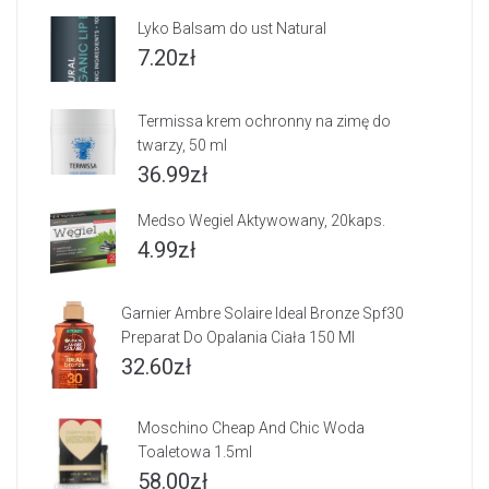
Lyko Balsam do ust Natural
7.20
zł
Termissa krem ochronny na zimę do
twarzy, 50 ml
36.99
zł
Medso Wegiel Aktywowany, 20kaps.
4.99
zł
Garnier Ambre Solaire Ideal Bronze Spf30
Preparat Do Opalania Ciała 150 Ml
32.60
zł
Moschino Cheap And Chic Woda
Toaletowa 1.5ml
58.00
zł