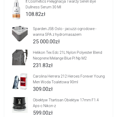
It Cosmetics Pielęgnacja Twarzy Seren Bye
Dullness Serum 30 Ml
108.82
zł
Sparden J5B Oslo - jacuzzi ogrodowe -
wanna SPA z hydromasażem
25 000.00
zł
Helikon Tex Edc 21L Nylon Polyester Blend
Neoprene Melange Blue Pl Np M2
231.83
zł
Carolina Herrera 212 Heroes Forever Young
Men Woda Toaletowa 90ml
309.00
zł
Obiektyw Ttartisan Obiektyw 17mm F1.4
Aps-c Nikon-z
599.00
zł