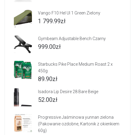
Vango F10 Hel Ul 1 Green Zielony
1 799.99
zł
Gymbeam Adjustable Bench Czarny
999.00
zł
Starbucks Pike Place Medium Roast 2 x
450g
89.90
zł
Isadora Lip Desire 28 Bare Beige
52.00
zł
Progressive Jaśminowa yunnan zielona
(Pakowanie ozdobne, Kartonik z okienkiem
60g)