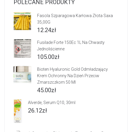
POLECANE PRODUKTY
Fasola Szparagowa Karłowa Złota Saxa
35,00G
12.24
zł
Fusilade Forte 150Ec 1L Na Chwasty
Jednoliścienne
105.00
zł
Bioten Hyaluronic Gold Odmładzający
Krem Ochronny Na Dzień Przeciw
Zmarszczkom 50 Ml
45.00
zł
Alverde, Serum Q10, 30ml
26.12
zł