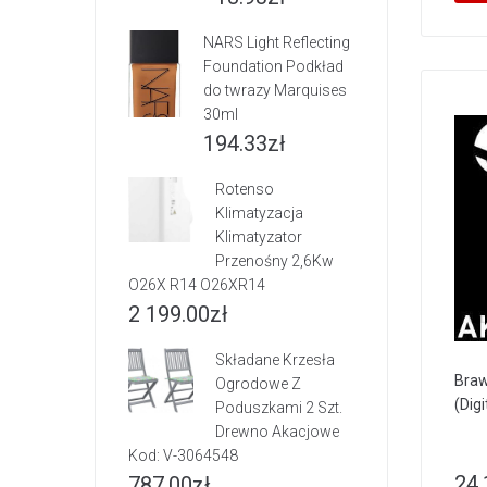
NARS Light Reflecting
Foundation Podkład
do twrazy Marquises
30ml
194.33
zł
Rotenso
Klimatyzacja
Klimatyzator
Przenośny 2,6Kw
O26X R14 O26XR14
2 199.00
zł
Składane Krzesła
Braw
Ogrodowe Z
(Digi
Poduszkami 2 Szt.
Drewno Akacjowe
Kod: V-3064548
24.
787.00
zł