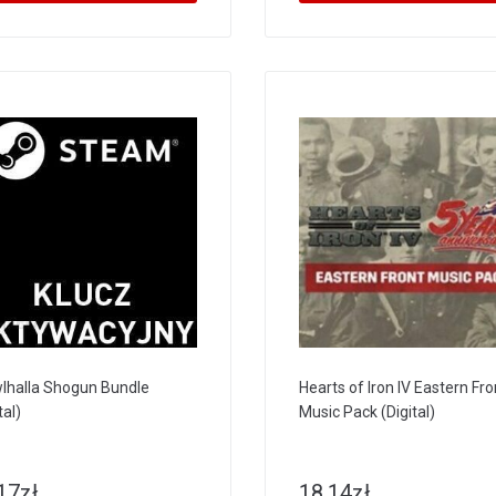
lhalla Shogun Bundle
Hearts of Iron IV Eastern Fro
tal)
Music Pack (Digital)
17
zł
18.14
zł