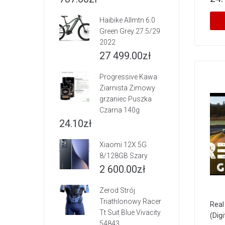
Haibike Allmtn 6.0
Green Grey 27.5/29
2022
27 499.00
zł
Progressive Kawa
Ziarnista Zimowy
grzaniec Puszka
Czarna 140g
24.10
zł
Xiaomi 12X 5G
8/128GB Szary
2 600.00
zł
Zerod Strój
Triathlonowy Racer
Real
Tt Suit Blue Vivacity
(Digi
54843