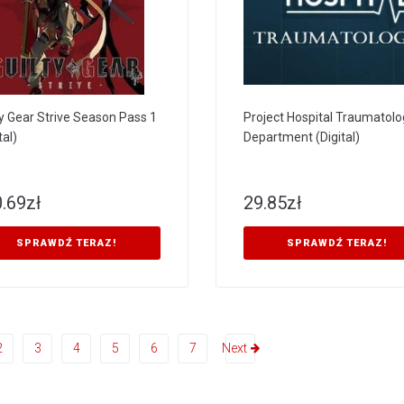
ty Gear Strive Season Pass 1
Project Hospital Traumatolo
tal)
Department (Digital)
.69
zł
29.85
zł
SPRAWDŹ TERAZ!
SPRAWDŹ TERAZ!
2
3
4
5
6
7
Next