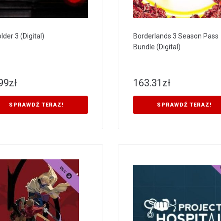
der 3 (Digital)
Borderlands 3 Season Pass
Bundle (Digital)
99
zł
163.31
zł
SPRAWDŹ TERAZ!
SPRAWDŹ TERAZ!