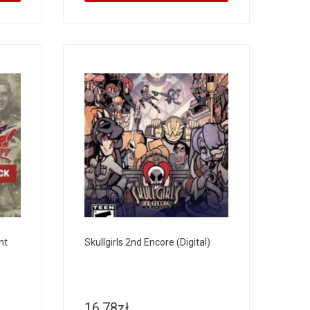
nt
Skullgirls 2nd Encore (Digital)
16.78
zł