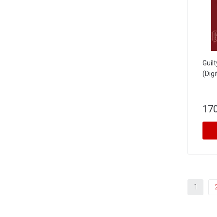
Guil
(Digi
170
1