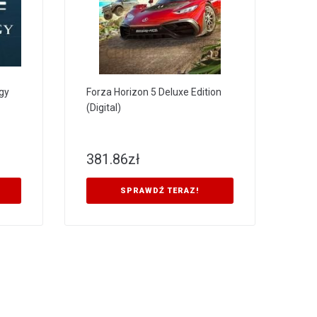
gy
Forza Horizon 5 Deluxe Edition
(Digital)
381.86
zł
SPRAWDŹ TERAZ!