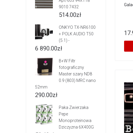
Apf/603 94X118
Gala
9010 7432
514.00
zł
ONKYO TX-NR6100
17.
+ POLK AUDIO T50
(5.1) -
6 890.00
zł
B+W Filtr
fotograficzny
Master szary ND8
0.9 (803) MRC nano
52mm
290.00
zł
Paka Zwierzaka
Pepe
Monoproteinowa
Dziczyzna 6X400G