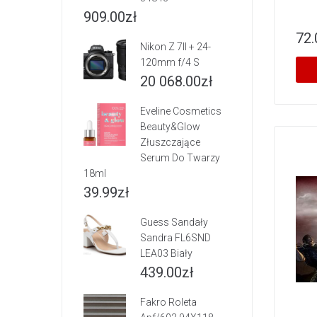
909.00
zł
72.
Nikon Z 7II + 24-
120mm f/4 S
20 068.00
zł
Eveline Cosmetics
Beauty&Glow
Złuszczające
Serum Do Twarzy
18ml
39.99
zł
Guess Sandały
Sandra FL6SND
LEA03 Biały
439.00
zł
Fakro Roleta