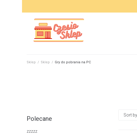
Skip
to
content
Sklep
/
Sklep
/
Gry do pobrania na PC
Polecane
zzzzz