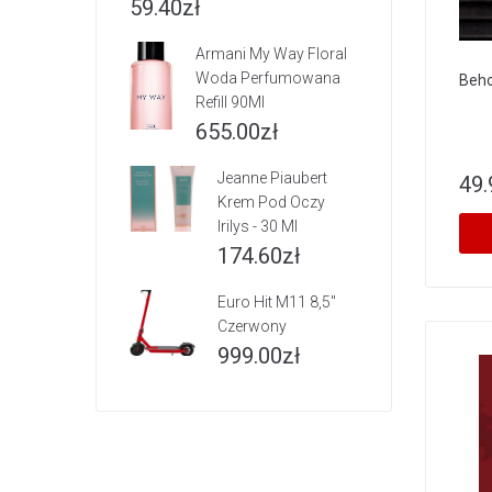
59.40
zł
Armani My Way Floral
Woda Perfumowana
Behol
Refill 90Ml
655.00
zł
Jeanne Piaubert
49.
Krem Pod Oczy
Irilys - 30 Ml
174.60
zł
Euro Hit M11 8,5"
Czerwony
999.00
zł