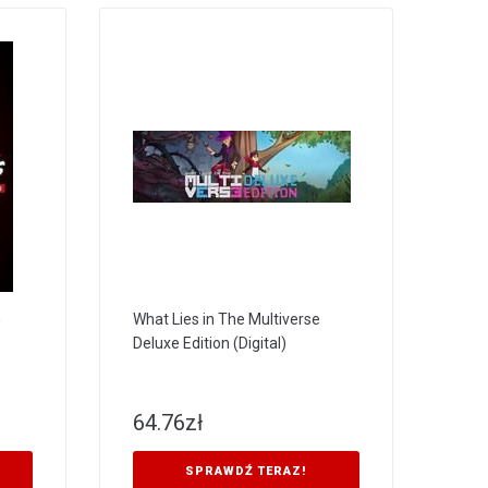
n
What Lies in The Multiverse
Deluxe Edition (Digital)
64.76
zł
SPRAWDŹ TERAZ!