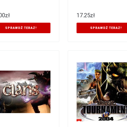
00
zł
17.25
zł
SPRAWDŹ TERAZ!
SPRAWDŹ TERAZ!