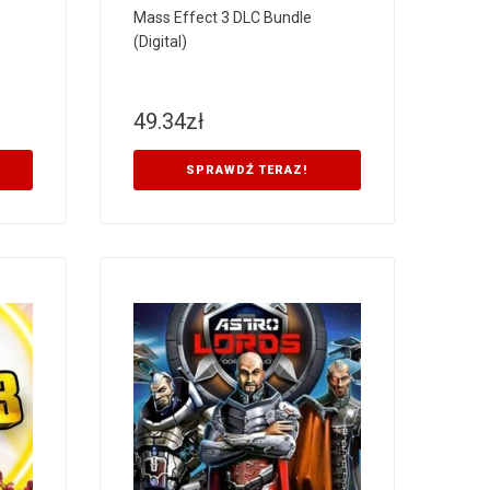
Mass Effect 3 DLC Bundle
(Digital)
49.34
zł
SPRAWDŹ TERAZ!