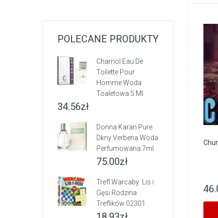
POLECANE PRODUKTY
Charriol Eau De
Toilette Pour
Homme Woda
Toaletowa 5 Ml
34.56
zł
Donna Karan Pure
Dkny Verbena Woda
Chun
Perfumowana 7ml
75.00
zł
Trefl Warcaby: Lis i
46.
Gęsi Rodzina
Treflików 02301
18.93
zł