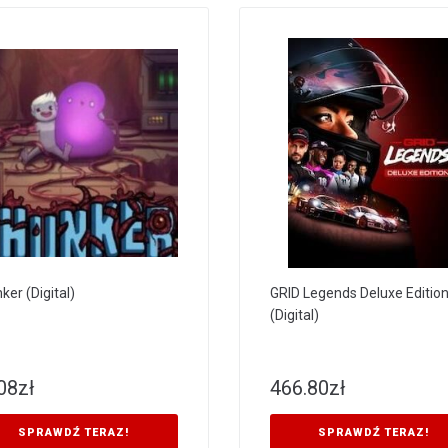
ker (Digital)
GRID Legends Deluxe Editio
(Digital)
08
zł
466.80
zł
SPRAWDŹ TERAZ!
SPRAWDŹ TERAZ!