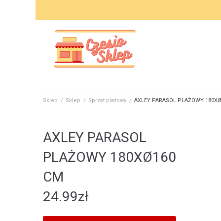
Skip
to
content
Sklep
/
Sklep
/
Sprzęt plażowy
/
AXLEY PARASOL PLAŻOWY 180XØ
AXLEY PARASOL
PLAŻOWY 180XØ160
CM
24.99
zł