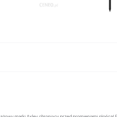
plażowy marki Axley chroniący przed promieniami słońca! 