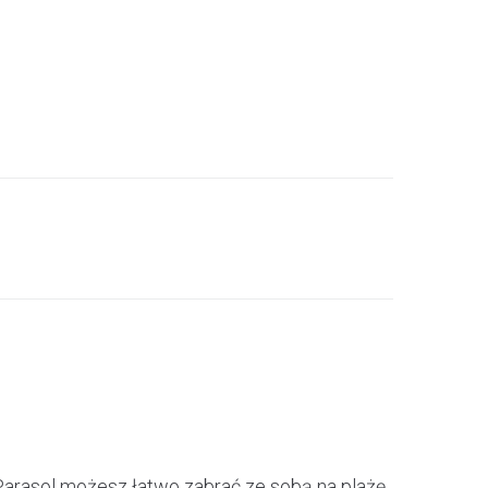
Parasol możesz łatwo zabrać ze sobą na plażę