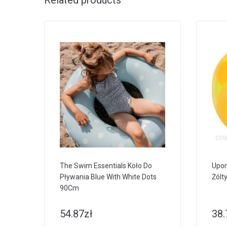
Related products
The Swim Essentials Koło Do
Upom
Pływania Blue With White Dots
Żólt
90Cm
54.87
zł
38.