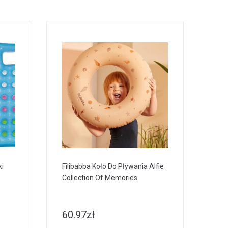
i
Filibabba Koło Do Pływania Alfie
Collection Of Memories
60.97
zł