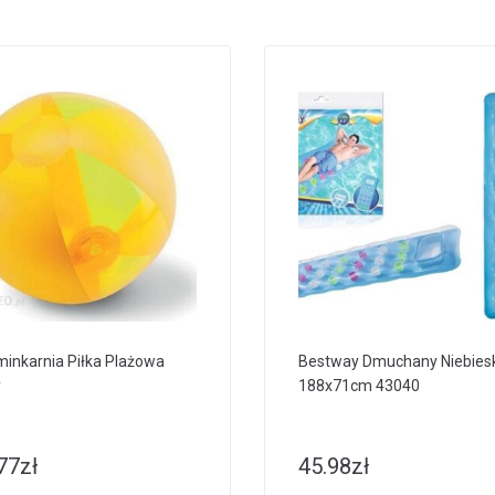
inkarnia Piłka Plażowa
Bestway Dmuchany Niebiesk
y
188x71cm 43040
77
zł
45.98
zł