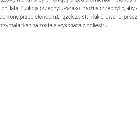
ni lata. Funkcja przechyłuParasol można przechylić, aby c
chronę przed słońcem.Drążek ze stali lakierowanej pros
rzymała tkanina została wykonana z poliestru.