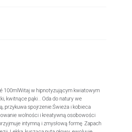
oé 100mlWitaj w hipnotyzującym kwiatowym
tki, kwitnące pąki… Oda do natury we
, przykuwa spojrzenie.Świeża i kobieca
iłowanie wolności i kreatywną osobowości
przyjmuje intymną i zmysłową formę. Zapach
zji. Lekka, kusząca nuta głowy, ewoluuje,