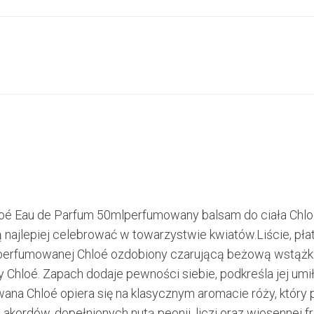
oé Eau de Parfum 50mlperfumowany balsam do ciała Chl
 najlepiej celebrować w towarzystwie kwiatów.Liście, pła
y perfumowanej Chloé ozdobiony czarującą beżową wstążką
 Chloé. Zapach dodaje pewności siebie, podkreśla jej um
na Chloé opiera się na klasycznym aromacie róży, który 
ordów, dopełnionych nutą peonii, liczi oraz wiosennej fre