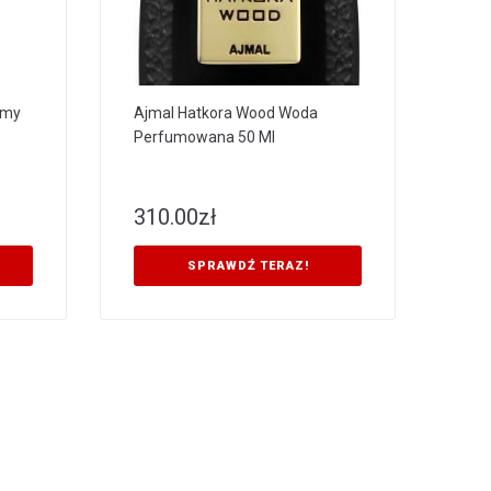
umy
Ajmal Hatkora Wood Woda
Perfumowana 50 Ml
310.00
zł
SPRAWDŹ TERAZ!