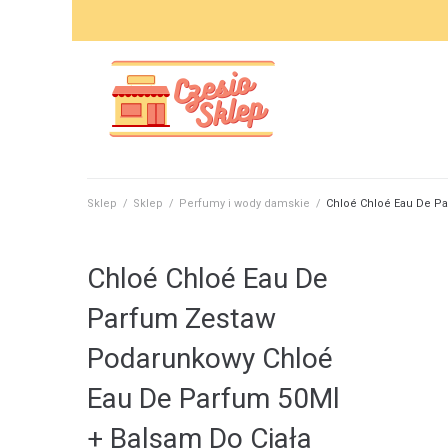
Skip
to
content
Sklep
/
Sklep
/
Perfumy i wody damskie
/
Chloé Chloé Eau De Pa
Chloé Chloé Eau De
Parfum Zestaw
Podarunkowy Chloé
Eau De Parfum 50Ml
+ Balsam Do Ciała