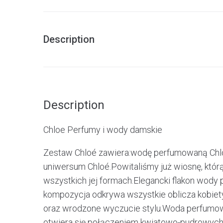
Description
Description
Chloe Perfumy i wody damskie
Zestaw Chloé zawiera:wodę perfumowaną Chl
uniwersum Chloé.Powitaliśmy już wiosnę, którą
wszystkich jej formach.Elegancki flakon wod
kompozycja odkrywa wszystkie oblicza kobiety
oraz wrodzone wyczucie stylu.Woda perfumowa
otwiera się połączeniem kwiatowo-pudrowych ak