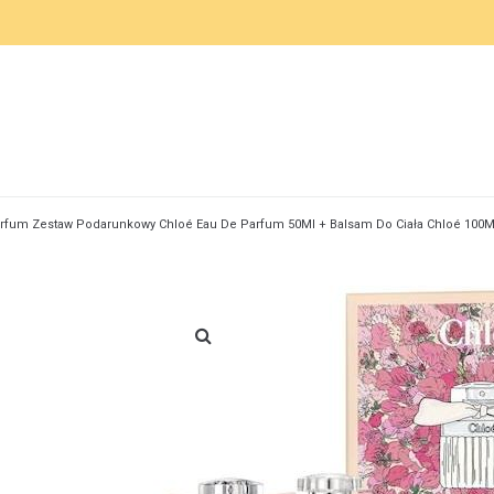
rfum Zestaw Podarunkowy Chloé Eau De Parfum 50Ml + Balsam Do Ciała Chloé 100M