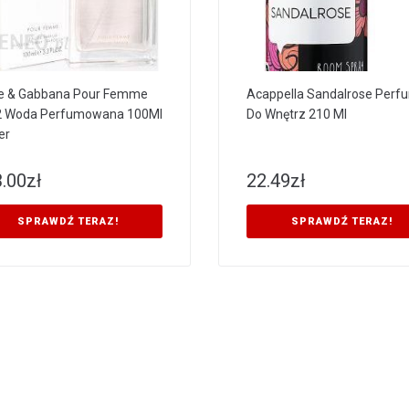
e & Gabbana Pour Femme
Acappella Sandalrose Perf
2 Woda Perfumowana 100Ml
Do Wnętrz 210 Ml
er
.00
zł
22.49
zł
SPRAWDŹ TERAZ!
SPRAWDŹ TERAZ!