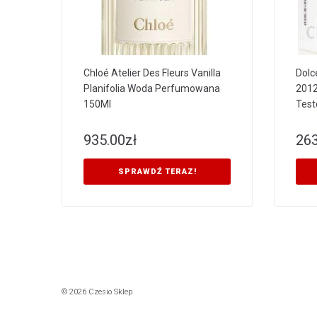
Chloé Atelier Des Fleurs Vanilla
Dolc
Planifolia Woda Perfumowana
201
150Ml
Test
935.00
zł
263
SPRAWDŹ TERAZ!
© 2026 Czesio Sklep