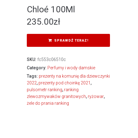
Chloé 100Ml
235.00
zł
SPRAWDŹ TERAZ!
SKU:
fc553c06510c
Category:
Perfumy i wody damskie
Tags:
prezenty na komunię dla dziewczynki
2022
,
prezenty pod choinkę 2021
,
pulsometr ranking
,
ranking
zlewozmywaków granitowych
,
ryżowar
,
żele do prania ranking