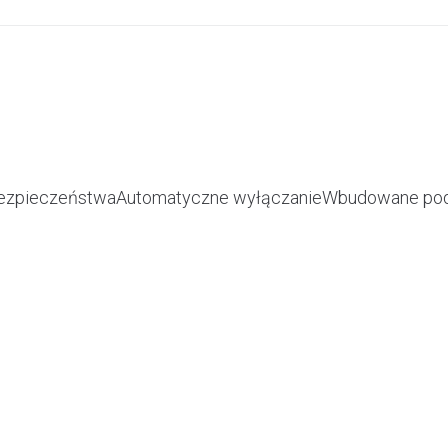
bezpieczeństwaAutomatyczne wyłączanieWbudowane pod