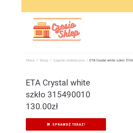
Skip
to
content
Sklep
/
Sklep
/
Czajniki elektryczne
/
ETA Crystal white szkło 315
ETA Crystal white
szkło 315490010
130.00
zł
SPRAWDŹ TERAZ!