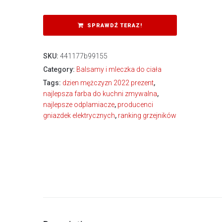
SPRAWDŹ TERAZ!
SKU:
441177b99155
Category:
Balsamy i mleczka do ciała
Tags:
dzien mężczyzn 2022 prezent
,
najlepsza farba do kuchni zmywalna
,
najlepsze odplamiacze
,
producenci
gniazdek elektrycznych
,
ranking grzejników