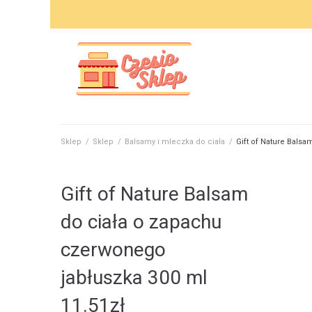
Skip
to
content
Sklep
/
Sklep
/
Balsamy i mleczka do ciała
/
Gift of Nature Bals
Gift of Nature Balsam
do ciała o zapachu
czerwonego
jabłuszka 300 ml
11.51
zł