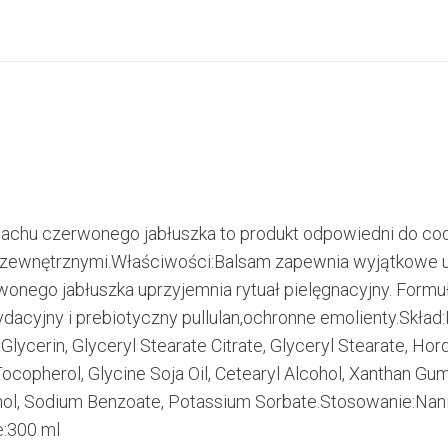
apachu czerwonego jabłuszka to produkt odpowiedni do cod
 zewnętrznymi.Właściwości:Balsam zapewnia wyjątkowe uko
onego jabłuszka uprzyjemnia rytuał pielęgnacyjny. Formuła
acyjny i prebiotyczny pullulan,ochronne emolienty.Skład:I
Glycerin, Glyceryl Stearate Citrate, Glyceryl Stearate, Ho
l, Tocopherol, Glycine Soja Oil, Cetearyl Alcohol, Xanthan 
ohol, Sodium Benzoate, Potassium Sorbate.Stosowanie:Nanie
:300 ml