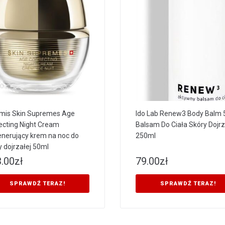
mis Skin Supremes Age
Ido Lab Renew3 Body Balm 
ecting Night Cream
Balsam Do Ciała Skóry Dojrz
nerujący krem na noc do
250ml
y dojrzałej 50ml
.00
zł
79.00
zł
SPRAWDŹ TERAZ!
SPRAWDŹ TERAZ!