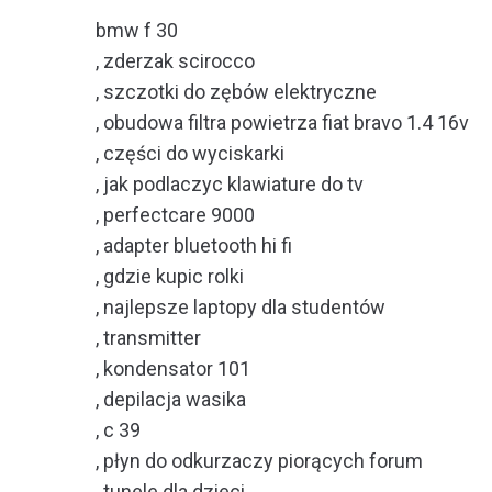
bmw f 30
, zderzak scirocco
, szczotki do zębów elektryczne
, obudowa filtra powietrza fiat bravo 1.4 16v
, części do wyciskarki
, jak podlaczyc klawiature do tv
, perfectcare 9000
, adapter bluetooth hi fi
, gdzie kupic rolki
, najlepsze laptopy dla studentów
, transmitter
, kondensator 101
, depilacja wasika
, c 39
, płyn do odkurzaczy piorących forum
, tunele dla dzieci