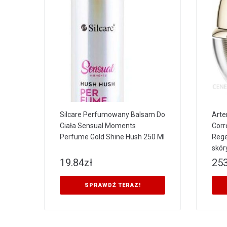
Silcare Perfumowany Balsam Do
Arte
Ciała Sensual Moments
Corr
Perfume Gold Shine Hush 250 Ml
Rege
skór
19.84
zł
253
SPRAWDŹ TERAZ!