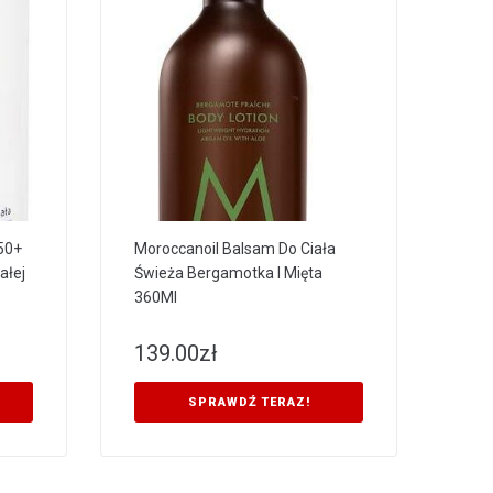
50+
Moroccanoil Balsam Do Ciała
ałej
Świeża Bergamotka I Mięta
360Ml
139.00
zł
SPRAWDŹ TERAZ!