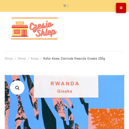
Skip
0
to
content
Sklep
/
Sklep
/
Kawa
/
Kafar Kawa Ziarnista Rwanda Gisaka 250g