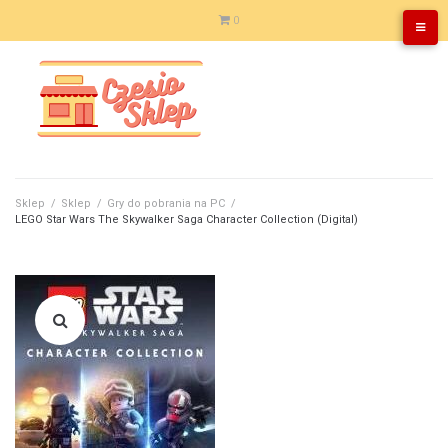
Skip
0
to
content
Sklep
/
Sklep
/
Gry do pobrania na PC
/
LEGO Star Wars The Skywalker Saga Character Collection (Digital)