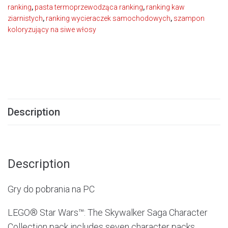
ranking
,
pasta termoprzewodząca ranking
,
ranking kaw
ziarnistych
,
ranking wycieraczek samochodowych
,
szampon
koloryzujący na siwe włosy
Description
Description
Gry do pobrania na PC
LEGO® Star Wars™: The Skywalker Saga Character
Collection pack includes seven character packs