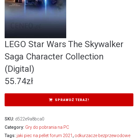
LEGO Star Wars The Skywalker
Saga Character Collection
(Digital)
55.74
zł
SPRAWDŹ TERAZ!
SKU:
d522e9a8bca0
Category:
Gry do pobrania na PC
Tags:
jaki piec na pellet forum 2021
,
odkurzacze bezprzewodowe