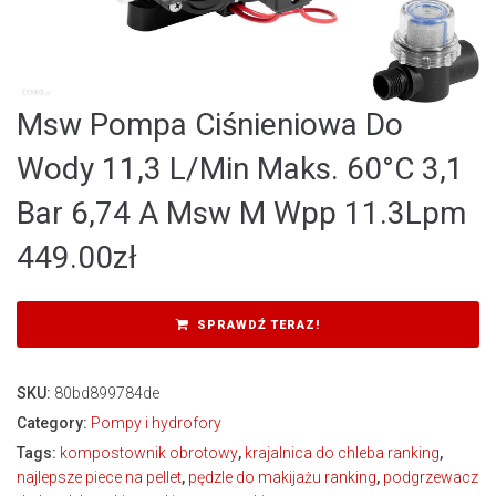
Msw Pompa Ciśnieniowa Do
Wody 11,3 L/Min Maks. 60°C 3,1
Bar 6,74 A Msw M Wpp 11.3Lpm
449.00
zł
SPRAWDŹ TERAZ!
SKU:
80bd899784de
Category:
Pompy i hydrofory
Tags:
kompostownik obrotowy
,
krajalnica do chleba ranking
,
najlepsze piece na pellet
,
pędzle do makijażu ranking
,
podgrzewacz