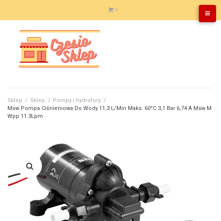
Skip
0
to
content
Sklep
/
Sklep
/
Pompy i hydrofory
/
Msw Pompa Ciśnieniowa Do Wody 11,3 L/Min Maks. 60°C 3,1 Bar 6,74 A Msw M
Wpp 11.3Lpm