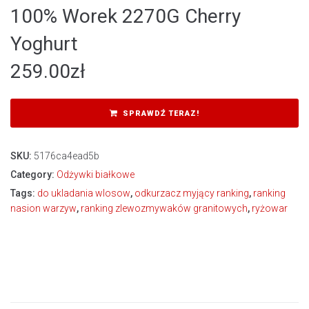
100% Worek 2270G Cherry
Yoghurt
259.00
zł
SPRAWDŹ TERAZ!
SKU:
5176ca4ead5b
Category:
Odżywki białkowe
Tags:
do ukladania wlosow
,
odkurzacz myjący ranking
,
ranking
nasion warzyw
,
ranking zlewozmywaków granitowych
,
ryżowar