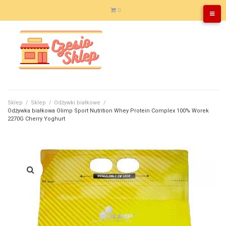
Skip
0
to
content
Sklep
/
Sklep
/
Odżywki białkowe
/
Odżywka białkowa Olimp Sport Nutrition Whey Protein Complex 100% Worek
2270G Cherry Yoghurt