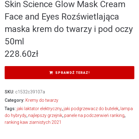
Skin Science Glow Mask Cream
Face and Eyes Rozświetlająca
maska krem do twarzy i pod oczy
50ml
228.60
zł
SPRAWDŹ TERAZ!
SKU:
c1532c39107a
Category:
Kremy do twarzy
Tags:
jaki laktator elektryczny
,
jaki podgrzewacz do butelek
,
lampa
do hybrydy
,
najlepszy grzejnik
,
panele na podczerwień ranking
,
ranking kaw ziarnistych 2021