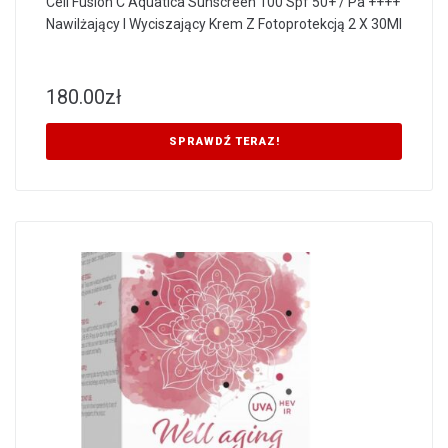
Cell Fusion C Aquatica Sunscreen 100 Spf 50+ / Pa ++++
Nawilżający I Wyciszający Krem Z Fotoprotekcją 2 X 30Ml
180.00
zł
SPRAWDŹ TERAZ!