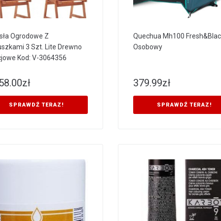
sła Ogrodowe Z
Quechua Mh100 Fresh&Blac
szkami 3 Szt. Lite Drewno
Osobowy
jowe Kod: V-3064356
58.00
zł
379.99
zł
SPRAWDŹ TERAZ!
SPRAWDŹ TERAZ!