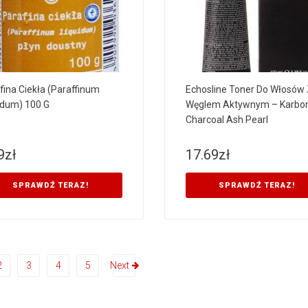
fina Ciekła (Paraffinum
Echosline Toner Do Włosów
idum) 100 G
Węglem Aktywnym – Karbo
Charcoal Ash Pearl
9
zł
17.69
zł
SPRAWDŹ TERAZ!
SPRAWDŹ TERAZ!
2
3
4
5
Next