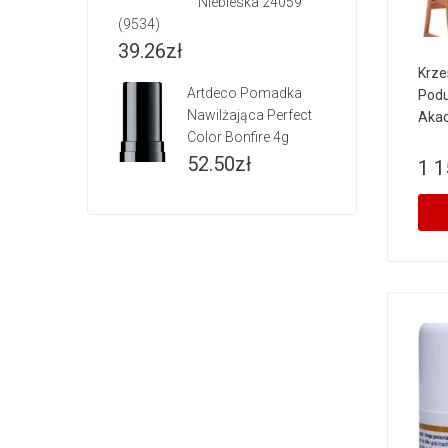
Niebieska 24059
(9534)
39.26
zł
Krze
Artdeco Pomadka
Podu
Nawilżająca Perfect
Akac
Color Bonfire 4g
52.50
zł
1 1