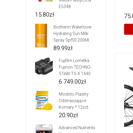
Masa Plastyczna
E5348
15.80
zł
75.
Biotherm Waterlover
Hydrating Sun Milk
Spray Spf50 200Ml
89.99
zł
Fujifilm Lornetka
Fujinon TECHNO-
STABI TS-X 1440
6 749.00
zł
Mosbito Plastry
Odstraszające
Komary * 12szt.
20.90
zł
Advanced Nutrients