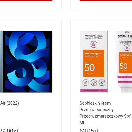
 Air (2022)
Sophieskin Krem
Przeciwsłoneczny
Przeciwzmarszczkowy Spf
Ml
29.00
zł
63.05
zł