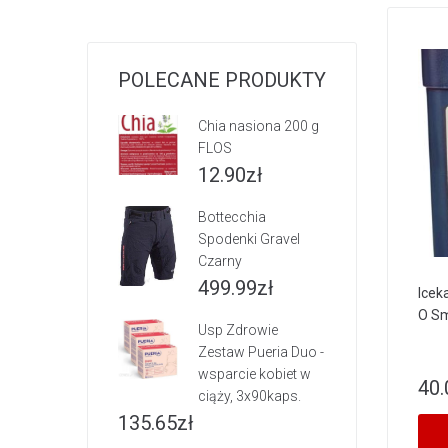
POLECANE PRODUKTY
Chia nasiona 200 g
FLOS
12.90
zł
Bottecchia
Spodenki Gravel
Czarny
499.99
zł
Icek
O Sm
Usp Zdrowie
Zestaw Pueria Duo -
wsparcie kobiet w
40.
ciąży, 3x90kaps.
135.65
zł