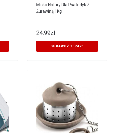
Miska Natury Dla Psa Indyk Z
Żurawiną 1Kg
24.99
zł
SPRAWDŹ TERAZ!