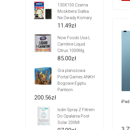
130X150 Czarna
Moskitiera Siatka
Na Owady Komary
11.49
zł
Now Foods Usa L
Carnitine Liquid
Citrus 1000Mg
85.00
zł
Gra planszowa
Portal Games ANKH
Bogowie Egiptu
Panteon
200.56
zł
iPad
Isdin Spray Z Filtrem
Do Opalania Post
Solar 200Ml
3 7