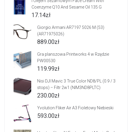
I Olejem Sezamowym Face Cream With
Coenzyme Q10 And Sesame Oil 135 G
17.14
zł
Giorgio Armani AR7197 5026 M (53)
(AR71975026)
889.00
zł
Gra planszowa Printworks 4 w Rzędzie
PW00530
119.99
zł
Nisi DJI Mavic 3 True Color ND8/PL (0.9 / 3
stops) – Filtr 2w1 (NIM3ND8PLTC)
230.00
zł
Yvolution Fliker Air A3 Fioletowy Niebieski
593.00
zł