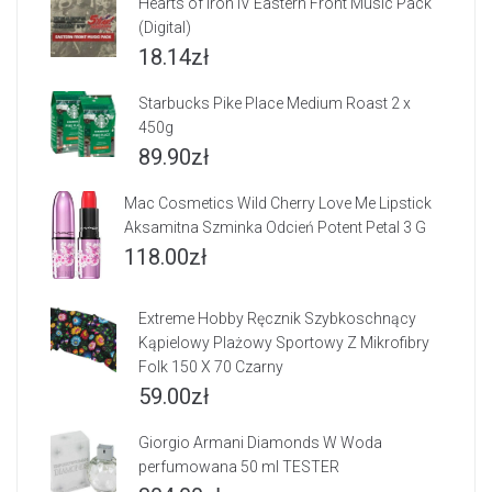
Hearts of Iron IV Eastern Front Music Pack
(Digital)
18.14
zł
Starbucks Pike Place Medium Roast 2 x
450g
89.90
zł
Mac Cosmetics Wild Cherry Love Me Lipstick
Aksamitna Szminka Odcień Potent Petal 3 G
118.00
zł
Extreme Hobby Ręcznik Szybkoschnący
Kąpielowy Plażowy Sportowy Z Mikrofibry
Folk 150 X 70 Czarny
59.00
zł
Giorgio Armani Diamonds W Woda
perfumowana 50 ml TESTER