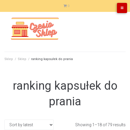
Skip
0
to
content
Sklep
/
Sklep
/
ranking kapsułek do prania
ranking kapsułek do
prania
Showing 1–18 of 79 results