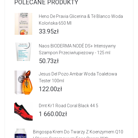
POLECANE PRODUKTY
Heno De Pravia Glicerina & Té Blanco Woda
Kolońska 650 Ml
33.95
zł
Naos BIODERMA NODÉ DS+ Intensywny
Szampon Przeciwłupieżowy - 125 ml
50.73
zł
Jesus Del Pozo Ambar Woda Toaletowa
Tester 100ml
122.00
zł
Dmt Kr1 Road Coral Black 44 5
1 660.00
zł
Bingospa Krem Do Twarzy Z Koenzymem Q10