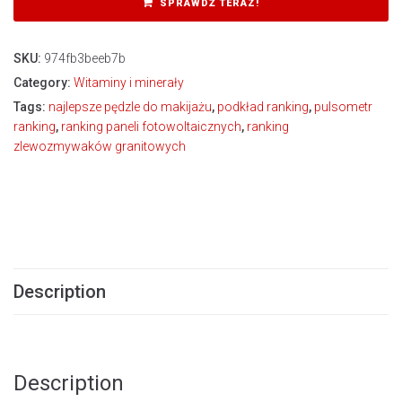
SPRAWDŹ TERAZ!
SKU:
974fb3beeb7b
Category:
Witaminy i minerały
Tags:
najlepsze pędzle do makijażu
,
podkład ranking
,
pulsometr
ranking
,
ranking paneli fotowoltaicznych
,
ranking
zlewozmywaków granitowych
Description
Description