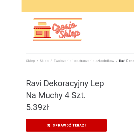
Skip
to
content
Sklep
/
Sklep
/
Zwalczanie i odstraszanie szkodników
/
Ravi Deko
Ravi Dekoracyjny Lep
Na Muchy 4 Szt.
5.39
zł
SPRAWDŹ TERAZ!